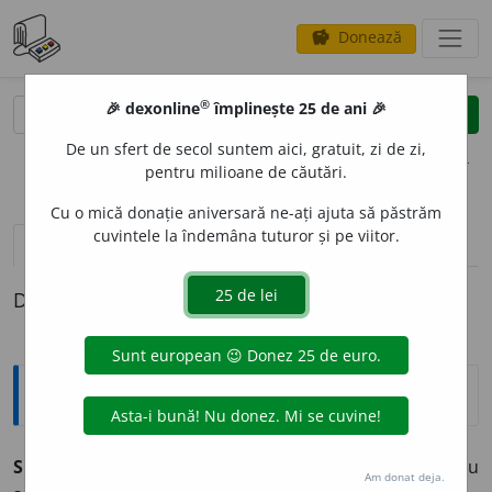
Donează
savings
®
®
🎉 dexonline
împlinește 25 de ani 🎉
caută
clear
search
De un sfert de secol suntem aici, gratuit, zi de zi,
opțiuni
pentru milioane de căutări.
Cu o mică donație aniversară ne-ați ajuta să păstrăm
cuvintele la îndemâna tuturor și pe viitor.
definiții (1)
Definiția cu ID-ul 382966:
Explicative DEX
SEPTU
O
R
s.n.
Bucată muzicală pentru șapte voci sau
Am donat deja.