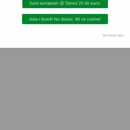
Copyright © 2004-2026 dexonline (https://dexonline.ro)
area datelor de pe acest site, inclusiv prin orice metode de extragere automată (web s
dul nostru prealabil scris, cu excepția seturilor de date oferite oficial spre utilizare pub
Am donat deja.
licență
confidențialitate
găzduit de
Hosterion