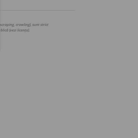
craping, crawling), sunt strict
lică (vezi licența).