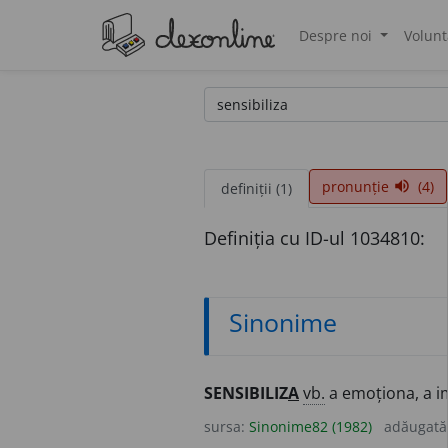
Despre noi
Volunt
®
pronunție
(4)
volume_up
definiții (1)
Definiția cu ID-ul 1034810:
Sinonime
SENSIBILIZ
A
vb.
a emoționa, a i
sursa:
Sinonime82 (1982)
adăugată