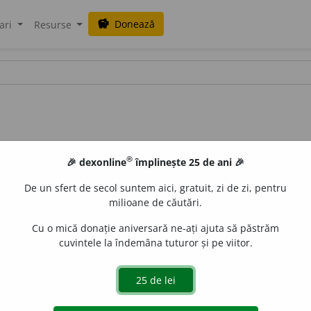
Donează
savings
ari
Resurse
®
🎉 dexonline
împlinește 25 de ani 🎉
De un sfert de secol suntem aici, gratuit, zi de zi, pentru
milioane de căutări.
Cu o mică donație aniversară ne-ați ajuta să păstrăm
cuvintele la îndemâna tuturor și pe viitor.
mpresiona.
(Arta îl ~ pe om.)
 de
LauraGellner
acțiuni