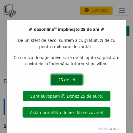
Donează
savings
®
®
🎉 dexonline
împlinește 25 de ani 🎉
caută
clear
search
De un sfert de secol suntem aici, gratuit, zi de zi,
opțiuni
pentru milioane de căutări.
Cu o mică donație aniversară ne-ați ajuta să păstrăm
cuvintele la îndemâna tuturor și pe viitor.
pronunție
(17)
volume_up
definiții (1)
Definiția cu ID-ul 963264:
Enciclopedice
Sen/a, -ă, -ecăuți,
v.
Auxinie
III 1, 5.
Am donat deja.