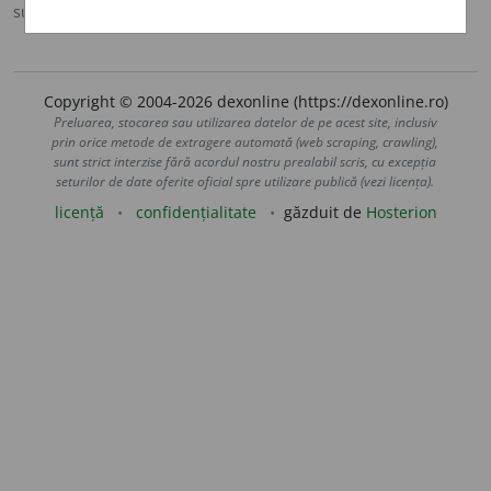
sursa:
Onomastic (1963)
adăugată de
blaurb.
acțiuni
Copyright © 2004-2026 dexonline (https://dexonline.ro)
Preluarea, stocarea sau utilizarea datelor de pe acest site, inclusiv
prin orice metode de extragere automată (web scraping, crawling),
sunt strict interzise fără acordul nostru prealabil scris, cu excepția
seturilor de date oferite oficial spre utilizare publică (vezi licența).
licență
confidențialitate
găzduit de
Hosterion