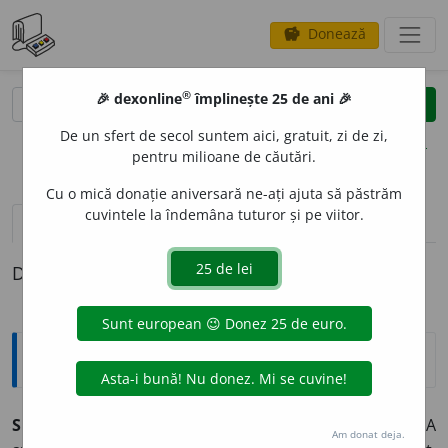
Donează
savings
®
®
🎉 dexonline
împlinește 25 de ani 🎉
caută
clear
search
De un sfert de secol suntem aici, gratuit, zi de zi,
opțiuni
pentru milioane de căutări.
Cu o mică donație aniversară ne-ați ajuta să păstrăm
cuvintele la îndemâna tuturor și pe viitor.
pronunție
(4)
volume_up
definiții (1)
Definiția cu ID-ul 63492:
Explicative DEX
SEMNIFIC
A
,
pers.
3
semn
i
fică,
vb.
I.
Intranz.
și
tranz.
A
Am donat deja.