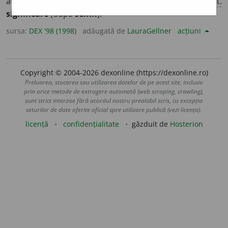
avea înțelesul de..., a însemna. – Din
fr.
signifier,
lat.
significare
(după
semn
).
sursa:
DEX '98 (1998)
adăugată de
LauraGellner
acțiuni
Copyright © 2004-2026 dexonline (https://dexonline.ro)
Preluarea, stocarea sau utilizarea datelor de pe acest site, inclusiv
prin orice metode de extragere automată (web scraping, crawling),
sunt strict interzise fără acordul nostru prealabil scris, cu excepția
seturilor de date oferite oficial spre utilizare publică (vezi licența).
licență
confidențialitate
găzduit de
Hosterion