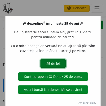
Donează
savings
®
®
🎉 dexonline
împlinește 25 de ani 🎉
caută
clear
search
De un sfert de secol suntem aici, gratuit, zi de zi,
opțiuni
pentru milioane de căutări.
Cu o mică donație aniversară ne-ați ajuta să păstrăm
cuvintele la îndemâna tuturor și pe viitor.
definiții (1)
Definiția cu ID-ul 1235334:
Explicative DEX
seh
e
lbe
sf
vz
sihlă
Am donat deja.