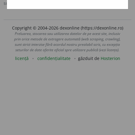
sursa:
MDA2 (2010)
adăugată de
LauraGellner
acțiuni
Copyright © 2004-2026 dexonline (https://dexonline.ro)
Preluarea, stocarea sau utilizarea datelor de pe acest site, inclusiv
prin orice metode de extragere automată (web scraping, crawling),
sunt strict interzise fără acordul nostru prealabil scris, cu excepția
seturilor de date oferite oficial spre utilizare publică (vezi licența).
licență
confidențialitate
găzduit de
Hosterion