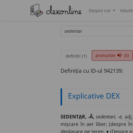
Despre noi
Volunt
®
pronunție
(5)
volume_up
definiții (1)
Definiția cu ID-ul 942139:
Explicative DEX
SEDENT
A
R, -Ă,
sedentari, -e,
adj.
mișcare în aer liber; (despre î
deplasare pe teren. ♦ (Despre pop