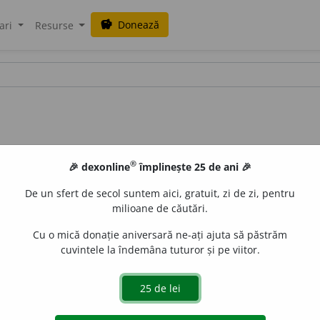
Donează
savings
ari
Resurse
®
🎉 dexonline
împlinește 25 de ani 🎉
De un sfert de secol suntem aici, gratuit, zi de zi, pentru
milioane de căutări.
Cu o mică donație aniversară ne-ați ajuta să păstrăm
cuvintele la îndemâna tuturor și pe viitor.
(Despre oameni) Care se deplasează cu greu de acasă, căru
ndeletnicirile oamenilor) care se desfășoară într-un spațiu
ulații) Stabil, statornicit într-un loc.
Triburi nomade și sede