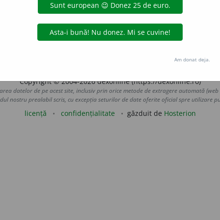
i. (În opoziție cu
parte activă
)
Parte sedentară
= trupe 
CAMIL PETRE
ițer ca să aducă un transport de la partea sedentară.
 de
LauraGellner
acțiuni
Am donat deja.
Copyright © 2004-2026 dexonline (https://dexonline.ro)
area datelor de pe acest site, inclusiv prin orice metode de extragere automată (web s
dul nostru prealabil scris, cu excepția seturilor de date oferite oficial spre utilizare pub
licență
confidențialitate
găzduit de
Hosterion