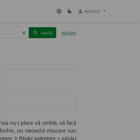
Anonim
language
dark_mode
person
caută
opțiuni
clear
search
ia nu-i place să umble, să facă
 închis, nu necesită mișcare sau
ntare.
◊
Păsări sedentare =
păsări