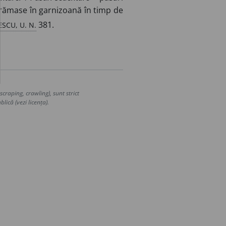
rămase în garnizoană în timp de
SCU, U. N.
381.
craping, crawling), sunt strict
lică (vezi licența).