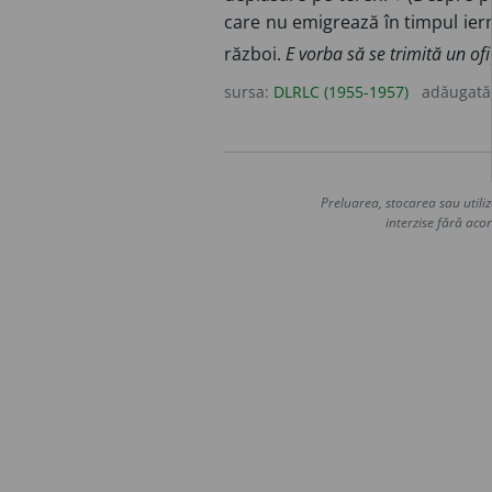
care nu emigrează în timpul ierni
război.
E vorba să se trimită un of
sursa:
DLRLC (1955-1957)
adăugată
Preluarea, stocarea sau utiliz
interzise fără acor