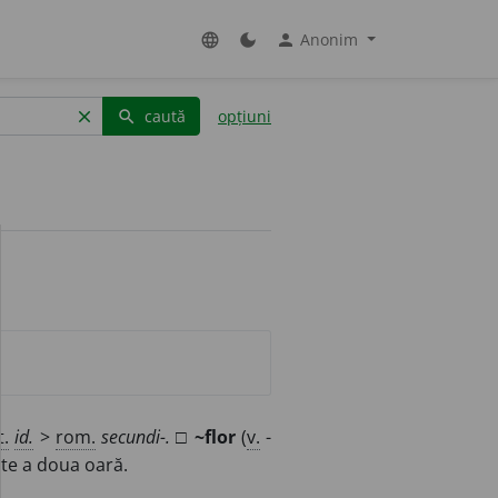
Anonim
language
dark_mode
person
caută
opțiuni
clear
search
t.
id.
>
rom.
secundi-.
□
~flor
(
v.
-
ște a doua oară.