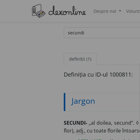
Despre noi
Volunt
®
definiții (1)
Definiția cu ID-ul 1000811:
Jargon
SECUNDI-
„al doilea, secund”. 
flor),
adj.
, cu toate florile întoar