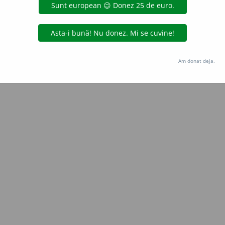
Copyright © 2004-2026 dexonline (https://dexonline.ro)
area datelor de pe acest site, inclusiv prin orice metode de extragere automată (web s
dul nostru prealabil scris, cu excepția seturilor de date oferite oficial spre utilizare pub
Am donat deja.
licență
confidențialitate
găzduit de
Hosterion