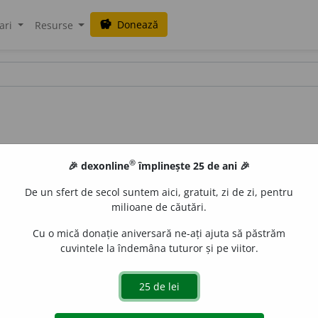
Donează
savings
ari
Resurse
®
🎉 dexonline
împlinește 25 de ani 🎉
De un sfert de secol suntem aici, gratuit, zi de zi, pentru
milioane de căutări.
Cu o mică donație aniversară ne-ați ajuta să păstrăm
cuvintele la îndemâna tuturor și pe viitor.
uraGellner
acțiuni