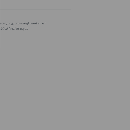
craping, crawling), sunt strict
lică (vezi licența).