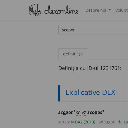
Despre noi
Volunt
®
definiții (1)
Definiția cu ID-ul 1231761:
Explicative DEX
3
1
sc
o
pot
sn
vz
scopos
sursa:
MDA2 (2010)
adăugată de
La