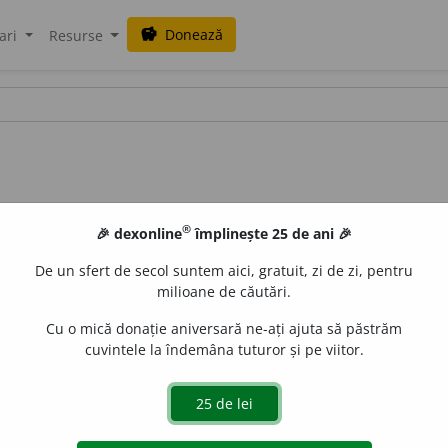
Donează
savings
ari
Resurse
®
🎉 dexonline
împlinește 25 de ani 🎉
De un sfert de secol suntem aici, gratuit, zi de zi, pentru
milioane de căutări.
Cu o mică donație aniversară ne-ați ajuta să păstrăm
cuvintele la îndemâna tuturor și pe viitor.
 -te,
adj.
1.
Stricat, pocit, deformat, scîlciat, desfigurat, 
21.
Își află copiii slabi... și schimonosiți, iar la plecarea lui îi lă