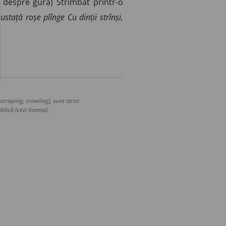
 despre gură) Strîmbat printr-o
stață roșe plînge Cu dinții strînși,
craping, crawling), sunt strict
lică (vezi licența).