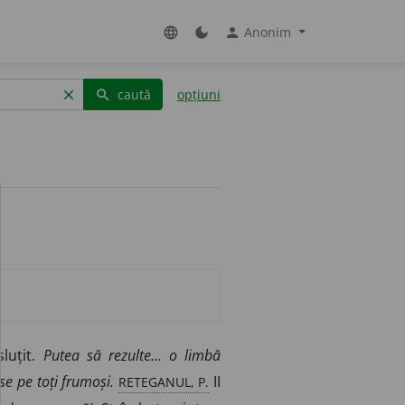
Anonim
language
dark_mode
person
caută
opțiuni
clear
search
sluțit.
Putea să rezulte... o limbă
RETEGANUL, P.
sase pe toți frumoși.
II