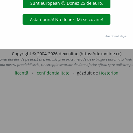
CREANGĂ, P.
site se auzeau.
303.
2.
(Mai ales despre față și
DUMITRIU, B. F.
ța schimonosită de ură, răcni.
114.
O gură cu mu
SCU, V.
RUSSO, S.
79. – Variantă:
schimos
i
t, -ă
(
92)
adj.
 de
LauraGellner
acțiuni
Am donat deja.
Copyright © 2004-2026 dexonline (https://dexonline.ro)
area datelor de pe acest site, inclusiv prin orice metode de extragere automată (web s
dul nostru prealabil scris, cu excepția seturilor de date oferite oficial spre utilizare pub
licență
confidențialitate
găzduit de
Hosterion