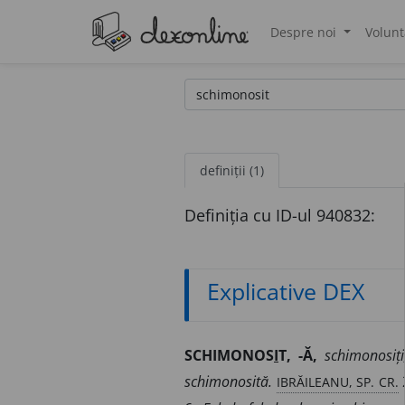
Despre noi
Volunt
®
definiții (1)
Definiția cu ID-ul 940832:
Explicative DEX
SCHIMONOS
I
T, -Ă,
schimonosiți,
IBRĂILEANU, SP. CR.
schimonosită.