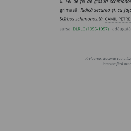
6.
Fel de fel de glasuri schimono
grimasă.
Ridică securea și, cu fa
CAMIL PETRE
Scîrbos schimonosită.
sursa:
DLRLC (1955-1957)
adăugată
Preluarea, stocarea sau utiliz
interzise fără acor