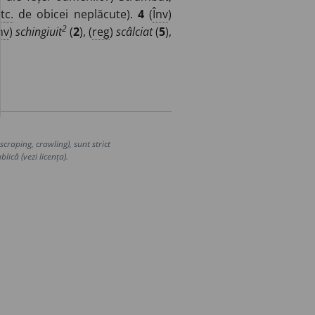
tc.
de obicei neplăcute).
4
(
Înv
)
2
nv
)
schingiuit
(
2
), (
reg
)
scâlciat
(
5
),
craping, crawling), sunt strict
lică (vezi licența).