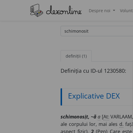
Despre noi
Volunt
®
definiții (1)
Definiția cu ID-ul 1230580:
Explicative DEX
schimonos
i
t, ~ă
a
[
At:
VARLAAM, 
ale corpului lor, mai ales
d.
față
aspect fizic).
2
(
Pgn
) Care este