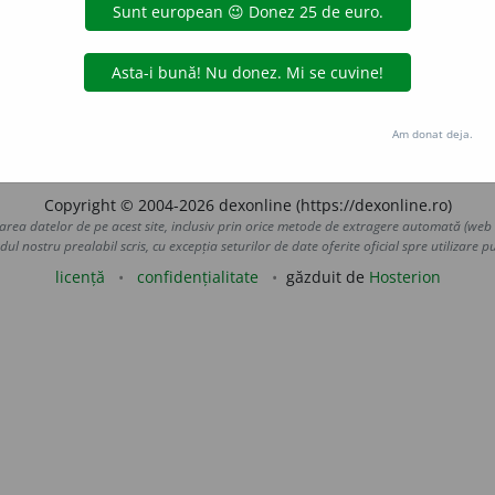
asă (ca expresie a unei senzații, a unei stări sufletești
e
imbă, vorbire
etc.
) Pronunțat sau scris, reprodus greșit
Si:
(
î
uraGellner
acțiuni
Am donat deja.
Copyright © 2004-2026 dexonline (https://dexonline.ro)
area datelor de pe acest site, inclusiv prin orice metode de extragere automată (web s
dul nostru prealabil scris, cu excepția seturilor de date oferite oficial spre utilizare pub
licență
confidențialitate
găzduit de
Hosterion