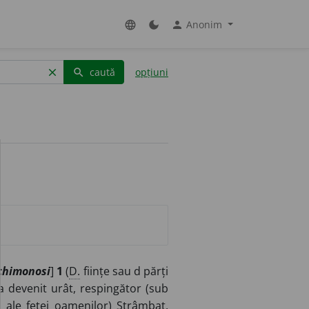
Anonim
language
dark_mode
person
caută
opțiuni
clear
search
chimonosi
]
1
(
D.
ființe sau d părți
a devenit urât, respingător (sub
 ale feței oamenilor) Strâmbat,