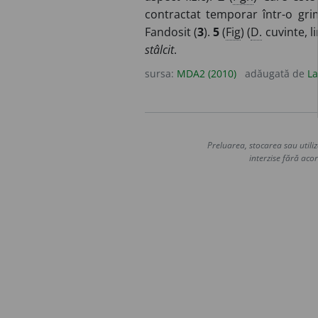
contractat temporar într-o grim
Fandosit (
3
).
5
(
Fig
) (
D.
cuvinte, l
stâlcit
.
sursa:
MDA2 (2010)
adăugată de
La
Preluarea, stocarea sau utiliz
interzise fără acor