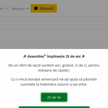
Donează
savings
ari
Resurse
®
🎉 dexonline
împlinește 25 de ani 🎉
De un sfert de secol suntem aici, gratuit, zi de zi, pentru
milioane de căutări.
Cu o mică donație aniversară ne-ați ajuta să păstrăm
cuvintele la îndemâna tuturor și pe viitor.
C. 49 /
V:
(
îrg
)
~mos
i
t,
(
reg
)
șc~,
(
îvr
)
~nis
i
t
/
Pl
:
~
i
ți, ~e
/
E:
s
) Care și-a schimbat în rău aspectul, forma, natura, care 
 urât, respingător (ca aspect fizic).
3
(
D.
față sau
d.
părți