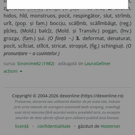
sluțit, strîmb, strîmbat, urît, urîțit, (
reg.
) stropș
i
t,
zgîmbo
i
t, (
Mold.
) șonț
i
t.
(O față ~ de ură.)
2.
diform,
hidos, hîd, monstruos, pocit, respingător, slut, strîmb,
urît, (
pop.
și
fam.
) bocc
i
u, scăl
î
mb, scălîmbăi
a
t, (
reg.
)
p
î
cleș, (
Mold.
) balc
î
z, (
Mold.
și
Transilv.
) pog
a
n, (
înv.
)
groz
a
v, (
fam.
) șui.
(O ființă ~.)
3.
deformat, denaturat,
pocit, scîlciat, stîlcit, stricat, stropșit, (
fig.
) schingiu
i
t.
(O
pronunțare ~ a cuvintelor.)
sursa:
Sinonime82 (1982)
adăugată de
LauraGellner
acțiuni
Copyright © 2004-2026 dexonline (https://dexonline.ro)
Preluarea, stocarea sau utilizarea datelor de pe acest site, inclusiv
prin orice metode de extragere automată (web scraping, crawling),
sunt strict interzise fără acordul nostru prealabil scris, cu excepția
seturilor de date oferite oficial spre utilizare publică (vezi licența).
licență
confidențialitate
găzduit de
Hosterion