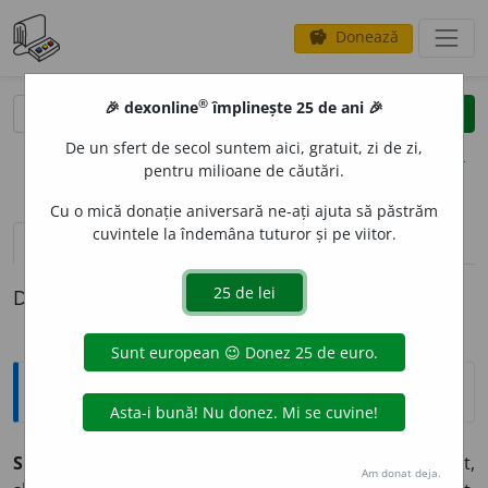
Donează
savings
®
®
🎉 dexonline
împlinește 25 de ani 🎉
caută
clear
search
De un sfert de secol suntem aici, gratuit, zi de zi,
opțiuni
pentru milioane de căutări.
Cu o mică donație aniversară ne-ați ajuta să păstrăm
cuvintele la îndemâna tuturor și pe viitor.
definiții (1)
Definiția cu ID-ul 1032887:
Sinonime
SCHIMONOS
I
T
adj.
1.
deformat, desfigurat, pocit, slut,
Am donat deja.