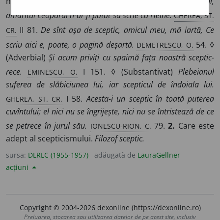
nimic, care se îndoiește de toate.
Scepticul, melancolicul,
GHEREA, ST.
amărîtul Leopardi n-ar fi putut să scrie ca Heine.
CR.
II 81.
De sînt așa de sceptic, amicul meu, mă iartă, Ce
DEMETRESCU, O.
scriu aici e, poate, o pagină deșartă.
54. ◊
(Adverbial)
Și acum priviți cu spaimă fața noastră sceptic-
EMINESCU, O.
rece.
I 151. ◊ (Substantivat)
Plebeianul
suferea de slăbiciunea lui, iar scepticul de îndoiala lui.
GHEREA, ST. CR.
I 58.
Acesta-i un sceptic în toată puterea
cuvîntului; el nici nu se îngrijește, nici nu se întristează de ce
IONESCU-RION, C.
se petrece în jurul său.
79.
2.
Care este
adept al scepticismului.
Filozof sceptic.
sursa:
DLRLC (1955-1957)
adăugată de
LauraGellner
acțiuni
Copyright © 2004-2026 dexonline (https://dexonline.ro)
Preluarea, stocarea sau utilizarea datelor de pe acest site, inclusiv