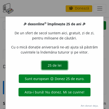
Donează
savings
®
®
🎉 dexonline
împlinește 25 de ani 🎉
caută
clear
search
De un sfert de secol suntem aici, gratuit, zi de zi,
opțiuni
pentru milioane de căutări.
Cu o mică donație aniversară ne-ați ajuta să păstrăm
cuvintele la îndemâna tuturor și pe viitor.
pronunție
(44)
volume_up
definiții (1)
Definiția cu ID-ul 940712:
Explicative DEX
SC
E
PTIC, -Ă,
sceptici, -e,
adj.
1.
Care nu are încredere în
Am donat deja.