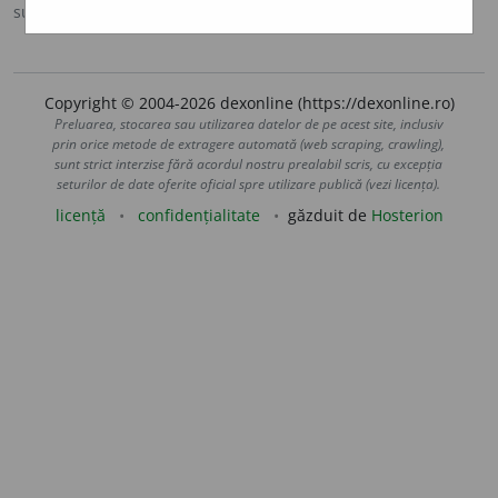
sursa:
MDA2 (2010)
adăugată de
LauraGellner
acțiuni
Copyright © 2004-2026 dexonline (https://dexonline.ro)
Preluarea, stocarea sau utilizarea datelor de pe acest site, inclusiv
prin orice metode de extragere automată (web scraping, crawling),
sunt strict interzise fără acordul nostru prealabil scris, cu excepția
seturilor de date oferite oficial spre utilizare publică (vezi licența).
licență
confidențialitate
găzduit de
Hosterion