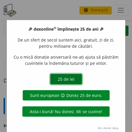
Donează
savings
®
®
🎉 dexonline
împlinește 25 de ani 🎉
caută
clear
search
De un sfert de secol suntem aici, gratuit, zi de zi,
opțiuni
pentru milioane de căutări.
Cu o mică donație aniversară ne-ați ajuta să păstrăm
cuvintele la îndemâna tuturor și pe viitor.
definiții (1)
Definiția cu ID-ul 1229018:
Explicative DEX
scamot
a
v
vz
escamota
Am donat deja.