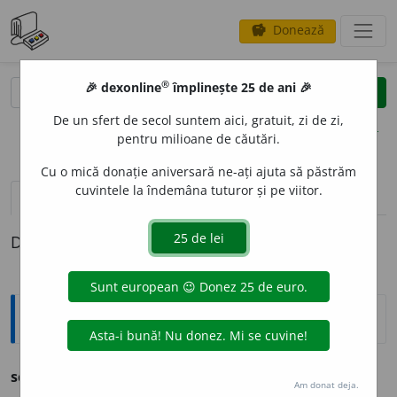
Donează
savings
®
®
🎉 dexonline
împlinește 25 de ani 🎉
caută
clear
search
De un sfert de secol suntem aici, gratuit, zi de zi,
opțiuni
pentru milioane de căutări.
Cu o mică donație aniversară ne-ați ajuta să păstrăm
cuvintele la îndemâna tuturor și pe viitor.
definiții (1)
Definiția cu ID-ul 1032359:
Sinonime
scaloi
a
n
s.
v.
CALOIAN.
Am donat deja.