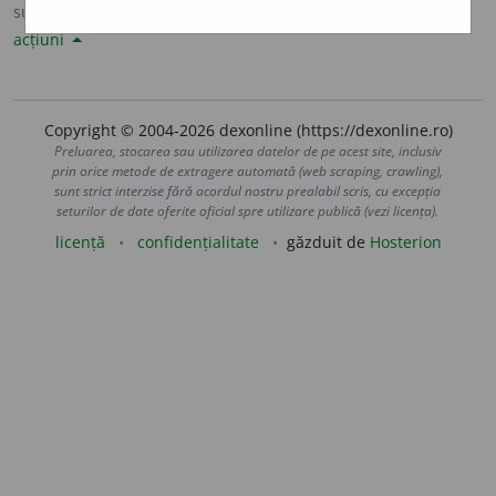
sursa:
Sinonime82 (1982)
adăugată de
LauraGellner
acțiuni
Copyright © 2004-2026 dexonline (https://dexonline.ro)
Preluarea, stocarea sau utilizarea datelor de pe acest site, inclusiv
prin orice metode de extragere automată (web scraping, crawling),
sunt strict interzise fără acordul nostru prealabil scris, cu excepția
seturilor de date oferite oficial spre utilizare publică (vezi licența).
licență
confidențialitate
găzduit de
Hosterion