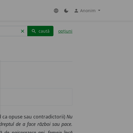
Anonim
language
dark_mode
person
caută
opțiuni
clear
search
d ca opuse sau contradictorii)
Nu
 dreptul de a face război sau pace.
ă de paisprezece ani, femeie încă