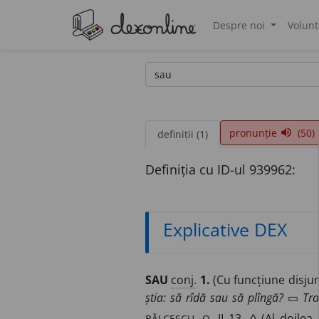
Despre noi
Volunt
®
pronunție
(50)
volume_up
definiții (1)
Definiția cu ID-ul 939962:
Explicative DEX
SAU
conj.
1.
(Cu funcțiune disjunc
știa: să rîdă sau să plîngă?
▭
Tra
BĂLCESCU, O.
II 13. ◊ (Al doile