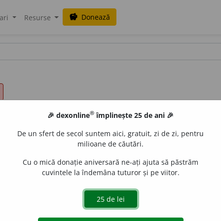
Donează
savings
ari
Resurse
®
🎉 dexonline
împlinește 25 de ani 🎉
De un sfert de secol suntem aici, gratuit, zi de zi, pentru
milioane de căutări.
Cu o mică donație aniversară ne-ați ajuta să păstrăm
cuvintele la îndemâna tuturor și pe viitor.
tivă) Ori, fie.
a)
(Leagă noțiuni sau propoziții care se exclu
ctatul ce el încheie cu Baiazet la 1393 asigurează romînilor...
a membru al disjuncției este o negație)
Chiar pentru o copil