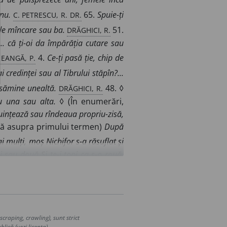
C. PETRESCU, R. DR.
nu.
65.
Spuie-ți
DRĂGHICI, R.
de mîncare sau ba.
51.
... că ți-oi da împărăția cutare sau
EANGĂ, P.
4.
Ce-ți pasă ție, chip de
 credinței sau al Tibrului stăpîn?...
DRĂGHICI, R.
asămine unealtă.
48. ◊
u una sau alta.
◊ (În enumerări,
buințează sau rîndeaua propriu-zisă,
ală asupra primului termen)
După
mulți, moș Nichifor s-a răsuflat și
zi sau două Și te-i topi ca ș-o rouă.
. piatră-vînătă, piatra-sulimanului,
ăjdii sta în Adunarea sau soborul a
funcțiune copulativă) Precum și.
r vreun lucru de-ți chizășluiește-n
craping, crawling), sunt strict
lică (vezi licența).