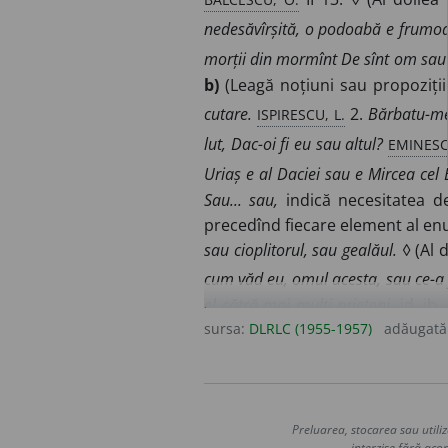
nedesăvîrșită, o podoabă e frumoas
morții din mormînt De sînt om sau 
b)
(Leagă noțiuni sau propoziții
ISPIRESCU, L.
cutare.
2.
Bărbatu-me
EMINESC
lut, Dac-oi fi eu sau altul?
Uriaș e al Daciei sau e Mircea cel 
Sau... sau,
indică necesitatea de
precedînd fiecare element al en
sau cioplitorul, sau gealăul.
◊ (Al 
cum văd eu, omul acesta, sau ce-a f
el cătră mai mulți prieteni.
id. ib.
JARNÍK-BÎRSEANU, D.
sursa:
DLRLC (1955-1957)
adăugată
151.
2.
(Cu fu
sau piatră bună pentru făcut alifi
BĂLCESCU, O.
toată țeara.
II 13.
Hal
Nisipul se găsește pe prundul rîuril
Preluarea, stocarea sau utiliz
interzise fără acor