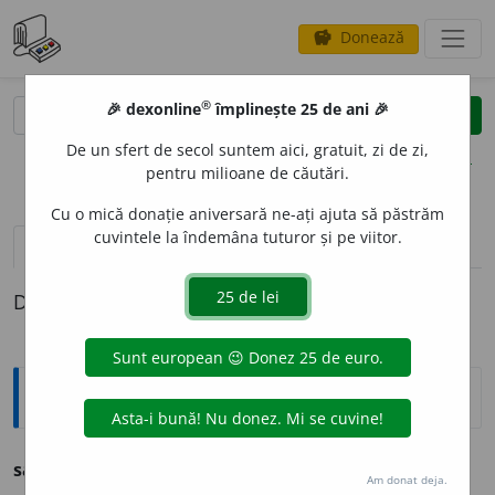
Donează
savings
®
®
🎉 dexonline
împlinește 25 de ani 🎉
caută
clear
search
De un sfert de secol suntem aici, gratuit, zi de zi,
opțiuni
pentru milioane de căutări.
Cu o mică donație aniversară ne-ați ajuta să păstrăm
cuvintele la îndemâna tuturor și pe viitor.
pronunție
(3)
volume_up
definiții (1)
Definiția cu ID-ul 279998:
Ortografice DOOM
satr
a
p
s. m. (sil.
-trap
), pl.
satr
a
pi
Am donat deja.