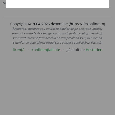
sursa:
Ortografic (2002)
adăugată de
siveco
acțiuni
Copyright © 2004-2026 dexonline (https://dexonline.ro)
Preluarea, stocarea sau utilizarea datelor de pe acest site, inclusiv
prin orice metode de extragere automată (web scraping, crawling),
sunt strict interzise fără acordul nostru prealabil scris, cu excepția
seturilor de date oferite oficial spre utilizare publică (vezi licența).
licență
confidențialitate
găzduit de
Hosterion