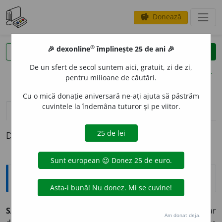
Donează
savings
®
®
🎉 dexonline
împlinește 25 de ani 🎉
caută
clear
search
De un sfert de secol suntem aici, gratuit, zi de zi,
opțiuni
pentru milioane de căutări.
Cu o mică donație aniversară ne-ați ajuta să păstrăm
cuvintele la îndemâna tuturor și pe viitor.
pronunție
(3)
volume_up
definiții (1)
Definiția cu ID-ul 939902:
Explicative DEX
SARM
A
,
sarmale,
s. f.
(Mai ales la
pl.
) Preparat culinar
Am donat deja.