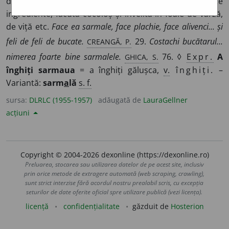
din carne tocată amestecată cu orez și cu alte
ingrediente, făcută cocoloș și învelită în foaie de varză,
de viță etc.
Face ea sarmale, face plachie, face alivenci... și
CREANGĂ, P.
feli de feli de bucate.
29.
Costachi bucătarul...
GHICA, S.
nimerea foarte bine sarmalele.
76. ◊
Expr.
A
înghiți sarmaua
= a înghiți gălușca,
v.
înghiți.
–
Variantă:
sarm
a
lă
s. f.
sursa:
DLRLC (1955-1957)
adăugată de
LauraGellner
acțiuni
Copyright © 2004-2026 dexonline (https://dexonline.ro)
Preluarea, stocarea sau utilizarea datelor de pe acest site, inclusiv
prin orice metode de extragere automată (web scraping, crawling),
sunt strict interzise fără acordul nostru prealabil scris, cu excepția
seturilor de date oferite oficial spre utilizare publică (vezi licența).
licență
confidențialitate
găzduit de
Hosterion