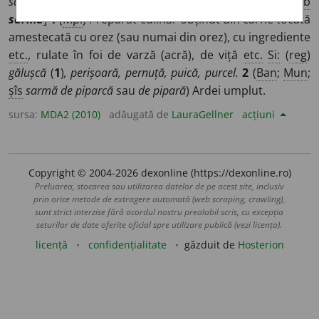
sarme
),
săr~
(
Pl
:
sărmi
) /
Pl
:
~le,
(
reg
)
sărmale
/
E:
tc
,
srb
sarma
]
1
(
Mpl
) Preparat culinar obținut din carne tocată
amestecată cu orez (sau numai din orez), cu ingrediente
etc.
, rulate în foi de varză (acră), de viță
etc.
Si:
(
reg
)
gălușcă
(
1
)
, perișoară, pernuță, puică, purcel.
2
(
Ban
;
Mun
;
șîs
sarmă de piparcă
sau
de pipară
) Ardei umplut.
sursa:
MDA2 (2010)
adăugată de
LauraGellner
acțiuni
Copyright © 2004-2026 dexonline (https://dexonline.ro)
Preluarea, stocarea sau utilizarea datelor de pe acest site, inclusiv
prin orice metode de extragere automată (web scraping, crawling),
sunt strict interzise fără acordul nostru prealabil scris, cu excepția
seturilor de date oferite oficial spre utilizare publică (vezi licența).
licență
confidențialitate
găzduit de
Hosterion