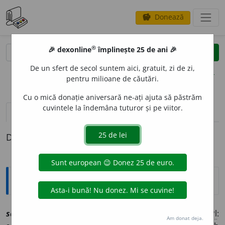
Donează
savings
®
®
🎉 dexonline
împlinește 25 de ani 🎉
caută
clear
search
De un sfert de secol suntem aici, gratuit, zi de zi,
opțiuni
pentru milioane de căutări.
Cu o mică donație aniversară ne-ați ajuta să păstrăm
cuvintele la îndemâna tuturor și pe viitor.
pronunție
(3)
volume_up
definiții (1)
Definiția cu ID-ul 1225171:
Explicative DEX
sarm
a
sf
[
At:
IORGA, S. D. XII, 207 /
V:
(
reg
)
~lă, ~mă
(
Pl
:
Am donat deja.