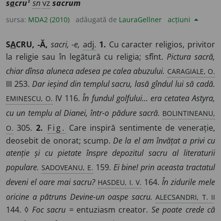
1
s
a
cru
sn
vz
sacrum
sursa:
MDA2 (2010)
adăugată de
LauraGellner
acțiuni
S
A
CRU, -Ă,
sacri, -e,
adj.
1.
Cu caracter religios, privitor
la religie sau în legătură cu religia; sfînt.
Pictura sacră,
CARAGIALE, O.
chiar dînsa aluneca adesea pe calea abuzului.
III 253.
Dar ieșind din templul sacru, lasă gîndul lui să cadă.
EMINESCU, O.
IV 116.
În fundul golfului... era cetatea Astyra,
BOLINTINEANU,
cu un templu al Dianei, într-o pădure sacră.
O.
305.
2.
Fig.
Care inspiră sentimente de venerație,
deosebit de onorat; scump.
De la el am învățat a privi cu
atenție și cu pietate înspre depozitul sacru al literaturii
SADOVEANU, E.
populare.
159.
Ei bine! prin aceasta tractatul
HASDEU, I. V.
deveni el oare mai sacru?
164.
În zidurile mele
ALECSANDRI, T. I
I
oricine a pătruns Devine-un oaspe sacru.
144. ◊
Foc sacru =
entuziasm creator.
Se poate crede că