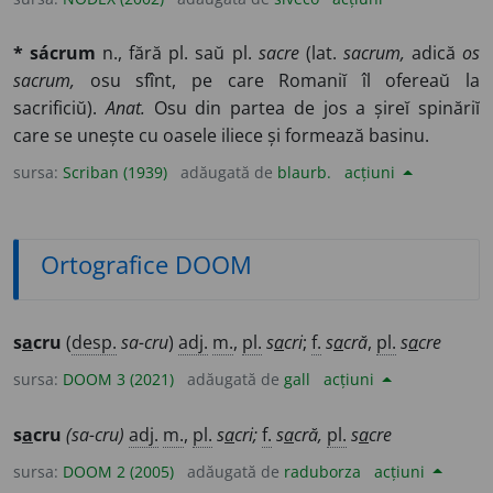
* sácrum
n., fără pl. saŭ pl.
sacre
(lat.
sacrum,
adică
os
sacrum,
osu sfînt, pe care Romaniĭ îl ofereaŭ la
sacrificiŭ).
Anat.
Osu din partea de jos a șireĭ spinăriĭ
care se unește cu oasele iliece și formează basinu.
sursa:
Scriban (1939)
adăugată de
blaurb.
acțiuni
Ortografice DOOM
s
a
cru
(
desp.
sa-cru
)
adj.
m.
,
pl.
s
a
cri
;
f.
s
a
cră
,
pl.
s
a
cre
sursa:
DOOM 3 (2021)
adăugată de
gall
acțiuni
s
a
cru
(sa-cru)
adj.
m.
,
pl.
s
a
cri;
f.
s
a
cră,
pl.
s
a
cre
sursa:
DOOM 2 (2005)
adăugată de
raduborza
acțiuni