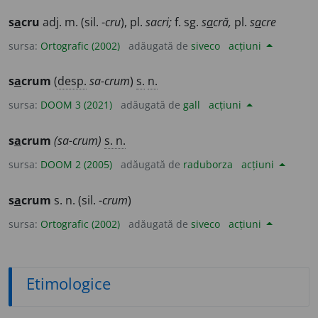
s
a
cru
adj. m. (sil. -
cru
), pl.
sacri;
f. sg.
s
a
cră,
pl.
s
a
cre
sursa:
Ortografic (2002)
adăugată de
siveco
acțiuni
s
a
crum
(
desp.
sa-crum
)
s.
n.
sursa:
DOOM 3 (2021)
adăugată de
gall
acțiuni
s
a
crum
(sa-crum)
s. n.
sursa:
DOOM 2 (2005)
adăugată de
raduborza
acțiuni
s
a
crum
s. n. (sil. -
crum
)
sursa:
Ortografic (2002)
adăugată de
siveco
acțiuni
Etimologice