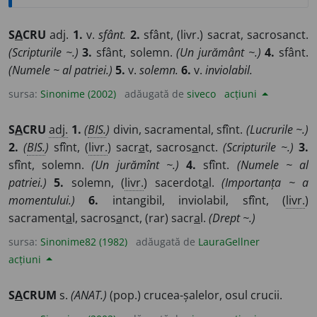
S
A
CRU
adj.
1.
v.
sfânt.
2.
sfânt, (livr.) sacrat, sacrosanct.
(Scripturile ~.)
3.
sfânt, solemn.
(Un jurământ ~.)
4.
sfânt.
(Numele ~ al patriei.)
5.
v.
solemn.
6.
v.
inviolabil.
sursa:
Sinonime (2002)
adăugată de
siveco
acțiuni
S
A
CRU
adj.
1.
(
BIS.
)
divin, sacramental, sfînt.
(Lucrurile ~.)
2.
(
BIS.
)
sfînt, (
livr.
) sacr
a
t, sacros
a
nct.
(Scripturile ~.)
3.
sfînt, solemn.
(Un jurămînt ~.)
4.
sfînt.
(Numele ~ al
patriei.)
5.
solemn, (
livr.
) sacerdot
a
l.
(Importanța ~ a
momentului.)
6.
intangibil, inviolabil, sfînt, (
livr.
)
sacrament
a
l, sacros
a
nct, (rar) sacr
a
l.
(Drept ~.)
sursa:
Sinonime82 (1982)
adăugată de
LauraGellner
acțiuni
S
A
CRUM
s.
(ANAT.)
(pop.) crucea-șalelor, osul crucii.