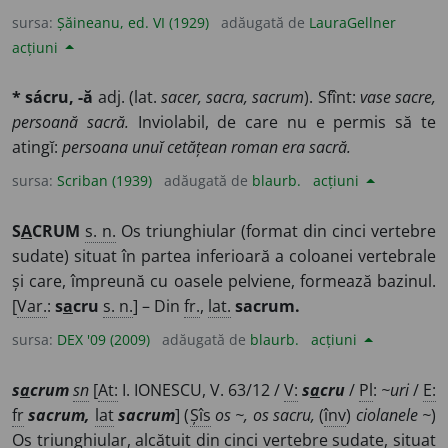
sursa:
Șăineanu, ed. VI (1929)
adăugată de
LauraGellner
acțiuni
* sácru, -ă
adj. (lat.
sacer, sacra, sacrum
). Sfînt:
vase sacre,
persoană sacră.
Inviolabil, de care nu e permis să te
atingĭ:
persoana unuĭ cetățean roman era sacră.
sursa:
Scriban (1939)
adăugată de
blaurb.
acțiuni
S
A
CRUM
s. n.
Os triunghiular (format din cinci vertebre
sudate) situat în partea inferioară a coloanei vertebrale
și care, împreună cu oasele pelviene, formează bazinul.
[
Var.
:
s
a
cru
s. n.
] – Din
fr.
,
lat.
sacrum.
sursa:
DEX '09 (2009)
adăugată de
blaurb.
acțiuni
s
a
crum
sn
[
At:
I. IONESCU, V. 63/12 /
V:
s
a
cru
/
Pl
:
~uri
/
E:
fr
sacrum,
lat
sacrum
] (
Șîs
os ~, os sacru,
(
înv
)
ciolanele ~
)
Os triunghiular, alcătuit din cinci vertebre sudate, situat