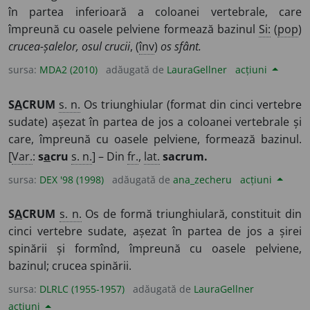
în partea inferioară a coloanei vertebrale, care
împreună cu oasele pelviene formează bazinul
Si:
(
pop
)
crucea-șalelor, osul crucii
, (
înv
)
os sfânt.
sursa:
MDA2 (2010)
adăugată de
LauraGellner
acțiuni
S
A
CRUM
s. n.
Os triunghiular (format din cinci vertebre
sudate) așezat în partea de jos a coloanei vertebrale și
care, împreună cu oasele pelviene, formează bazinul.
[
Var.
:
s
a
cru
s. n.
] – Din
fr.
,
lat.
sacrum.
sursa:
DEX '98 (1998)
adăugată de
ana_zecheru
acțiuni
S
A
CRUM
s. n.
Os de formă triunghiulară, constituit din
cinci vertebre sudate, așezat în partea de jos a șirei
spinării și formînd, împreună cu oasele pelviene,
bazinul; crucea spinării.
sursa:
DLRLC (1955-1957)
adăugată de
LauraGellner
acțiuni