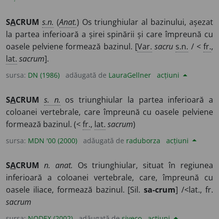
S
A
CRUM
s.n.
(
Anat.
) Os triunghiular al bazinului, așezat
la partea inferioară a șirei spinării și care împreună cu
oasele pelviene formează bazinul. [
Var.
sacru
s.n.
/ <
fr.
,
lat.
sacrum
].
sursa:
DN (1986)
adăugată de
LauraGellner
acțiuni
S
A
CRUM
s. n.
os triunghiular la partea inferioară a
coloanei vertebrale, care împreună cu oasele pelviene
formează bazinul. (<
fr.
,
lat.
sacrum
)
sursa:
MDN '00 (2000)
adăugată de
raduborza
acțiuni
S
A
CRUM
n. anat.
Os triunghiular, situat în regiunea
inferioară a coloanei vertebrale, care, împreună cu
oasele iliace, formează bazinul. [Sil.
sa-crum
] /<lat., fr.
sacrum
sursa:
NODEX (2002)
adăugată de
siveco
acțiuni