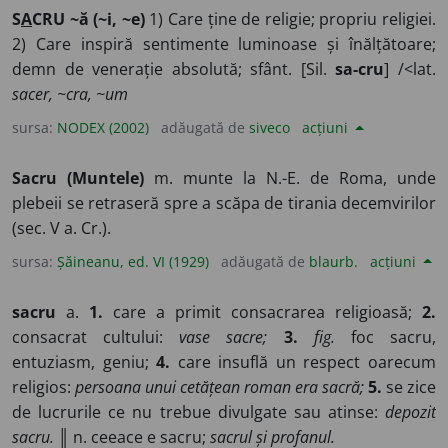
S
A
CRU ~ă (~i, ~e)
1) Care ține de religie; propriu religiei.
2) Care inspiră sentimente luminoase și înălțătoare;
demn de venerație absolută; sfânt. [Sil.
sa-cru
] /<lat.
sacer, ~cra, ~um
sursa:
NODEX (2002)
adăugată de
siveco
acțiuni
Sacru (Muntele)
m. munte la N.-E. de Roma, unde
plebeii se retraseră spre a scăpa de tirania decemvirilor
(sec. V a. Cr.).
sursa:
Șăineanu, ed. VI (1929)
adăugată de
blaurb.
acțiuni
sacru
a.
1.
care a primit consacrarea religioasă;
2.
consacrat cultului:
vase sacre;
3.
fig.
foc sacru,
entuziasm, geniu;
4.
care insuflă un respect oarecum
religios:
persoana unui cetățean roman era sacră;
5.
se zice
de lucrurile ce nu trebue divulgate sau atinse:
depozit
sacru.
║ n. ceeace e sacru;
sacrul și profanul.