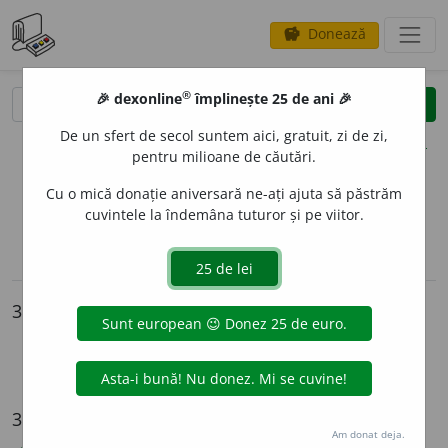
Donează
savings
®
®
🎉 dexonline
împlinește 25 de ani 🎉
caută
clear
search
De un sfert de secol suntem aici, gratuit, zi de zi,
opțiuni
pentru milioane de căutări.
Cu o mică donație aniversară ne-ați ajuta să păstrăm
cuvintele la îndemâna tuturor și pe viitor.
sinteza definițiilor (3)
definiții (34)
declinări
pronunție
(37)
volume_up
imagini (1)
info
3 intrări
sacru (adj.)
sacru (s.n.)
sacrum
34 de definiții
Am donat deja.