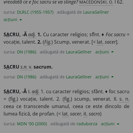
MACEDONSKI, O.
vreodată ce e foc sacru se va stinge?
I 62.
sursa:
DLRLC (1955-1957)
adăugată de
LauraGellner
acțiuni
S
A
CRU, -Ă
adj.
1.
Cu caracter religios; sfînt. ♦
Foc sacru
=
vocație, talent.
2.
(
Fig.
) Scump, venerat. [<
lat.
sacer
].
sursa:
DN (1986)
adăugată de
LauraGellner
acțiuni
S
A
CRU
s.n.
v.
sacrum.
sursa:
DN (1986)
adăugată de
LauraGellner
acțiuni
S
A
CRU, -Ă
I.
adj.
1. cu caracter religios; sfânt. ♦ foc sacru
= (
fig.
) vocație, talent. 2. (
fig.
) scump, venerat. II.
s. n.
ceea ce transcende umanul, ceea ce este dincolo de
lumea fizică, de profan. (<
lat.
sacer,
it.
sacro
)
sursa:
MDN '00 (2000)
adăugată de
raduborza
acțiuni