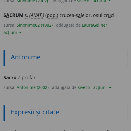
sursa:
Sinonime (2002)
adăugată de
siveco
acțiuni
S
A
CRUM
s.
(
ANAT.
)
(
pop.
) crucea-ș
a
lelor, osul cr
u
cii.
sursa:
Sinonime82 (1982)
adăugată de
LauraGellner
acțiuni
Antonime
Sacru
≠ profan
sursa:
Antonime (2002)
adăugată de
siveco
acțiuni
Expresii și citate