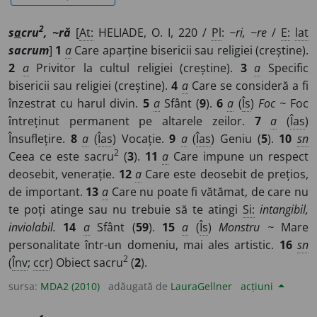
2
s
a
cru
, ~ră
[
At:
HELIADE, O. I, 220 /
Pl
:
~ri, ~re
/
E:
lat
sacrum
]
1
a
Care aparține bisericii sau religiei (creștine).
2
a
Privitor la cultul religiei (creștine).
3
a
Specific
bisericii sau religiei (creștine).
4
a
Care se consideră a fi
înzestrat cu harul divin.
5
a
Sfânt (
9
).
6
a
(
Îs
)
Foc ~
Foc
întreținut permanent pe altarele zeilor.
7
a
(
Îas
)
Însuflețire.
8
a
(
Îas
) Vocație.
9
a
(
Îas
) Geniu (
5
).
10
sn
2
Ceea ce este sacru
(
3
).
11
a
Care impune un respect
deosebit, venerație.
12
a
Care este deosebit de prețios,
de important.
13
a
Care nu poate fi vătămat, de care nu
te poți atinge sau nu trebuie să te atingi
Si:
intangibil,
inviolabil.
14
a
Sfânt (
59
).
15
a
(
Îs
)
Monstru ~
Mare
personalitate într-un domeniu, mai ales artistic.
16
sn
2
(
Înv
;
ccr
) Obiect sacru
(
2
).
sursa:
MDA2 (2010)
adăugată de
LauraGellner
acțiuni