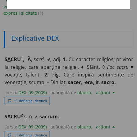
explicative DEX
(20)
ortografice DOOM
(6)
etimologice
(1)
enciclopedice
(1)
sinonime
(4)
antonime
(1)
expresii și citate
(1)
Explicative DEX
1
S
A
CRU
, -Ă,
sacri, -e,
adj.
1.
Cu caracter religios; privitor
la religie, care aparține religiei. ♦ Sfânt. ◊
Foc sacru
=
vocație, talent.
2.
Fig.
Care inspiră sentimente de
venerație; scump. – Din
lat.
sacer, -era,
it.
sacro.
sursa:
DEX '09 (2009)
adăugată de
blaurb.
acțiuni
+1 definiție identică
repeat
2
S
A
CRU
s. n.
v.
sacrum.
sursa:
DEX '09 (2009)
adăugată de
blaurb.
acțiuni
+1 definiție identică
repeat