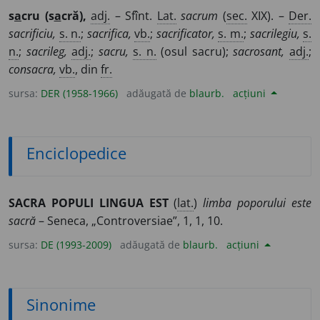
s
a
cru (s
a
cră),
adj.
– Sfînt.
Lat.
sacrum
(
sec.
XIX). –
Der.
sacrificiu,
s. n.
;
sacrifica,
vb.
;
sacrificator,
s. m.
;
sacrilegiu,
s.
n.
;
sacrileg,
adj.
;
sacru,
s. n.
(osul sacru);
sacrosant,
adj.
;
consacra,
vb.
, din
fr.
sursa:
DER (1958-1966)
adăugată de
blaurb.
acțiuni
Enciclopedice
SACRA POPULI LINGUA EST
(
lat.
)
limba poporului este
sacră
– Seneca, „Controversiae”, 1, 1, 10.
sursa:
DE (1993-2009)
adăugată de
blaurb.
acțiuni
Sinonime