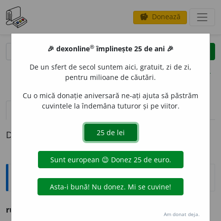
Donează
savings
®
®
🎉 dexonline
împlinește 25 de ani 🎉
caută
clear
search
De un sfert de secol suntem aici, gratuit, zi de zi,
opțiuni
pentru milioane de căutări.
Cu o mică donație aniversară ne-ați ajuta să păstrăm
cuvintele la îndemâna tuturor și pe viitor.
pronunție
(50)
volume_up
definiții (1)
Definiția cu ID-ul 279447:
Ortografice DOOM
rus
s. m., adj. m., pl.
ruși;
f. sg.
r
u
să,
pl.
r
u
se
Am donat deja.