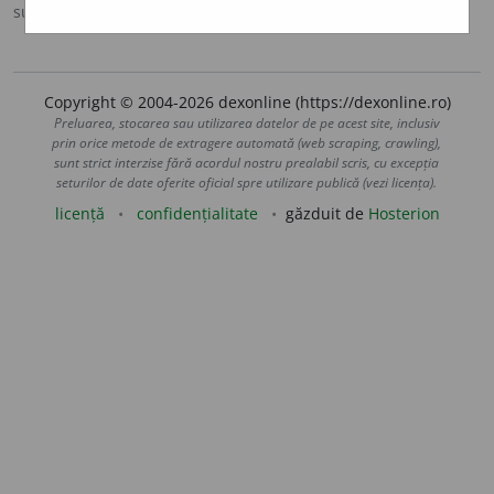
sursa:
Ortografic (2002)
adăugată de
siveco
acțiuni
Copyright © 2004-2026 dexonline (https://dexonline.ro)
Preluarea, stocarea sau utilizarea datelor de pe acest site, inclusiv
prin orice metode de extragere automată (web scraping, crawling),
sunt strict interzise fără acordul nostru prealabil scris, cu excepția
seturilor de date oferite oficial spre utilizare publică (vezi licența).
licență
confidențialitate
găzduit de
Hosterion