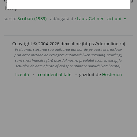
rubia
). Unitatea monetară în India engleză (2 fr. 38 la
1916).
sursa:
Scriban (1939)
adăugată de
LauraGellner
acțiuni
Copyright © 2004-2026 dexonline (https://dexonline.ro)
Preluarea, stocarea sau utilizarea datelor de pe acest site, inclusiv
prin orice metode de extragere automată (web scraping, crawling),
sunt strict interzise fără acordul nostru prealabil scris, cu excepția
seturilor de date oferite oficial spre utilizare publică (vezi licența).
licență
confidențialitate
găzduit de
Hosterion