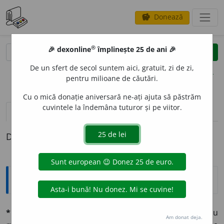
Donează
savings
®
®
🎉 dexonline
împlinește 25 de ani 🎉
caută
clear
search
De un sfert de secol suntem aici, gratuit, zi de zi,
opțiuni
pentru milioane de căutări.
Cu o mică donație aniversară ne-ați ajuta să păstrăm
cuvintele la îndemâna tuturor și pe viitor.
definiții (1)
Definiția cu ID-ul 716003:
Explicative DEX
*rupíe
f. (fr.
roupie,
it.
rupía,
d. scr.
rûpya,
care e rudă cu
Am donat deja.