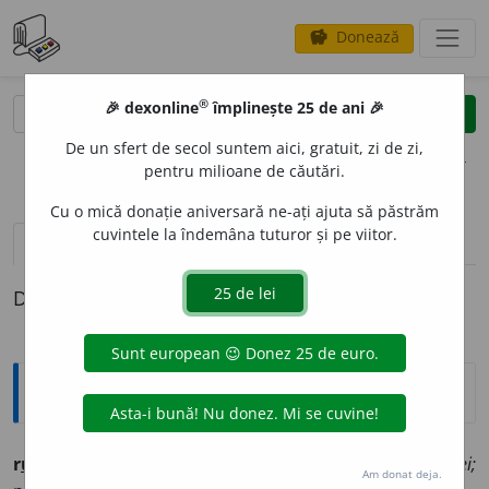
Donează
savings
®
®
🎉 dexonline
împlinește 25 de ani 🎉
caută
clear
search
De un sfert de secol suntem aici, gratuit, zi de zi,
opțiuni
pentru milioane de căutări.
Cu o mică donație aniversară ne-ați ajuta să păstrăm
cuvintele la îndemâna tuturor și pe viitor.
definiții (1)
Definiția cu ID-ul 279430:
Ortografice DOOM
r
u
pie
s. f. (sil.
-pi-e
), art.
r
u
pia
(sil.
-pi-a
), g.-d. art.
r
u
piei;
Am donat deja.