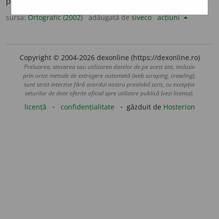
pl.
r
u
pii,
art.
r
u
piile
(sil.
-pi-i-
)
sursa:
Ortografic (2002)
adăugată de
siveco
acțiuni
Copyright © 2004-2026 dexonline (https://dexonline.ro)
Preluarea, stocarea sau utilizarea datelor de pe acest site, inclusiv
prin orice metode de extragere automată (web scraping, crawling),
sunt strict interzise fără acordul nostru prealabil scris, cu excepția
seturilor de date oferite oficial spre utilizare publică (vezi licența).
licență
confidențialitate
găzduit de
Hosterion