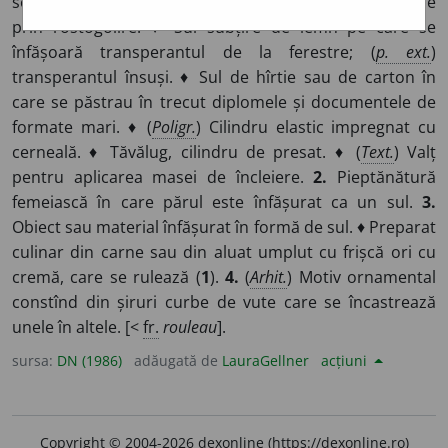
servește ca suport pentru deplasarea pieselor grele
prin rostogolire. ♦ Sul subțire de lemn pe care se
înfășoară transperantul de la ferestre; (
p. ext.
)
transperantul însuși. ♦ Sul de hîrtie sau de carton în
care se păstrau în trecut diplomele și documentele de
formate mari. ♦ (
Poligr.
) Cilindru elastic impregnat cu
cerneală. ♦ Tăvălug, cilindru de presat. ♦ (
Text.
) Valț
pentru aplicarea masei de încleiere.
2.
Pieptănătură
femeiască în care părul este înfășurat ca un sul.
3.
Obiect sau material înfășurat în formă de sul. ♦ Preparat
culinar din carne sau din aluat umplut cu frișcă ori cu
cremă, care se rulează (
1
).
4.
(
Arhit.
) Motiv ornamental
constînd din șiruri curbe de vute care se încastrează
unele în altele. [<
fr.
rouleau
].
sursa:
DN (1986)
adăugată de
LauraGellner
acțiuni
Copyright © 2004-2026 dexonline (https://dexonline.ro)