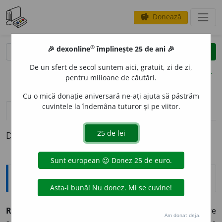
Donează
savings
®
®
🎉 dexonline
împlinește 25 de ani 🎉
caută
clear
search
De un sfert de secol suntem aici, gratuit, zi de zi,
opțiuni
pentru milioane de căutări.
Cu o mică donație aniversară ne-ați ajuta să păstrăm
cuvintele la îndemâna tuturor și pe viitor.
pronunție
(8)
volume_up
definiții (1)
Definiția cu ID-ul 382258:
Explicative DEX
RUL
O
U
s.n.
1.
Cilindru de lemn sau de metal care
Am donat deja.