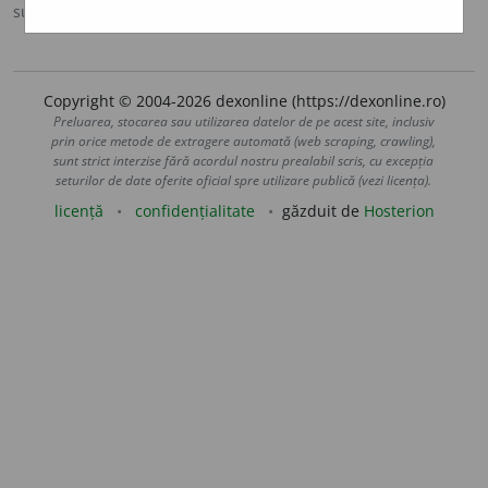
sursa:
MDO (1953)
adăugată de
Ladislau Strifler
acțiuni
Copyright © 2004-2026 dexonline (https://dexonline.ro)
Preluarea, stocarea sau utilizarea datelor de pe acest site, inclusiv
prin orice metode de extragere automată (web scraping, crawling),
sunt strict interzise fără acordul nostru prealabil scris, cu excepția
seturilor de date oferite oficial spre utilizare publică (vezi licența).
licență
confidențialitate
găzduit de
Hosterion