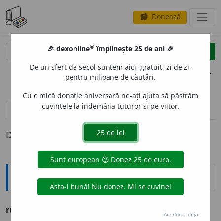
Donează
savings
®
®
🎉 dexonline
împlinește 25 de ani 🎉
caută
clear
search
De un sfert de secol suntem aici, gratuit, zi de zi,
opțiuni
pentru milioane de căutări.
Cu o mică donație aniversară ne-ați ajuta să păstrăm
cuvintele la îndemâna tuturor și pe viitor.
pronunție
(8)
volume_up
definiții (1)
Definiția cu ID-ul 1137126:
Ortografice DOOM
rulou
Am donat deja.