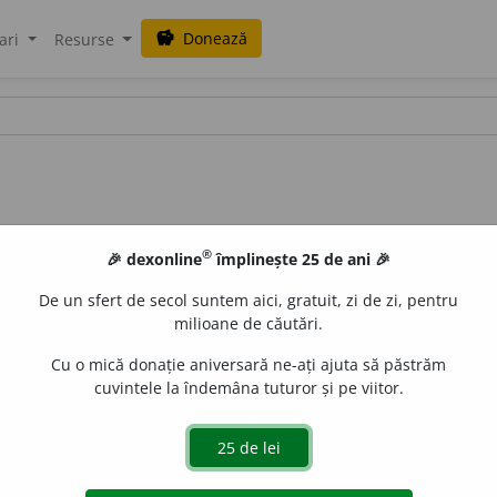
Donează
savings
ari
Resurse
®
🎉 dexonline
împlinește 25 de ani 🎉
De un sfert de secol suntem aici, gratuit, zi de zi, pentru
milioane de căutări.
Cu o mică donație aniversară ne-ați ajuta să păstrăm
cuvintele la îndemâna tuturor și pe viitor.
pl.
rotunj
i
ri
de
siveco
acțiuni