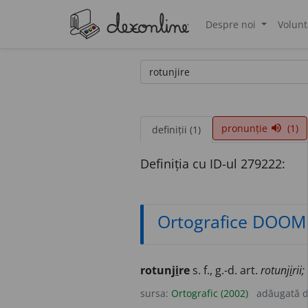
Despre noi
Volunt
®
pronunție
(1)
volume_up
definiții (1)
Definiția cu ID-ul 279222:
Ortografice DOOM
rotunj
i
re
s. f., g.-d. art.
rotunj
i
rii;
sursa:
Ortografic (2002)
adăugată 