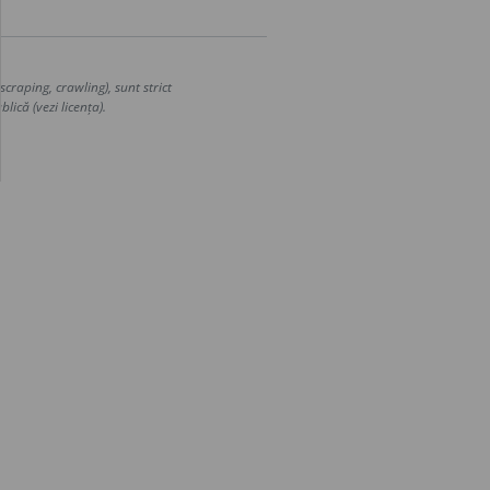
craping, crawling), sunt strict
lică (vezi licența).