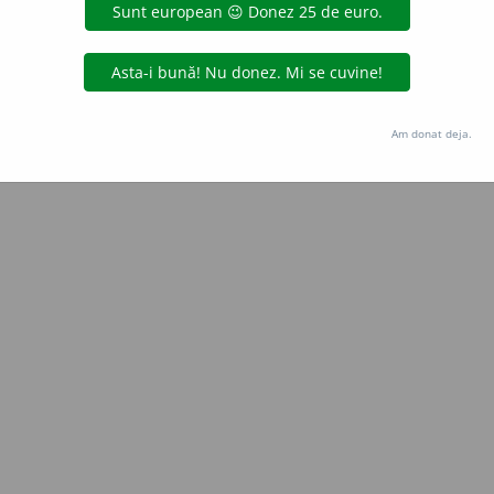
Copyright © 2004-2026 dexonline (https://dexonline.ro)
area datelor de pe acest site, inclusiv prin orice metode de extragere automată (web s
dul nostru prealabil scris, cu excepția seturilor de date oferite oficial spre utilizare pub
Am donat deja.
licență
confidențialitate
găzduit de
Hosterion