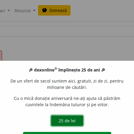
Donează
savings
ari
Resurse
®
🎉 dexonline
împlinește 25 de ani 🎉
De un sfert de secol suntem aici, gratuit, zi de zi, pentru
milioane de căutări.
Cu o mică donație aniversară ne-ați ajuta să păstrăm
cuvintele la îndemâna tuturor și pe viitor.
n păhărel de ~.)
 de
LauraGellner
acțiuni