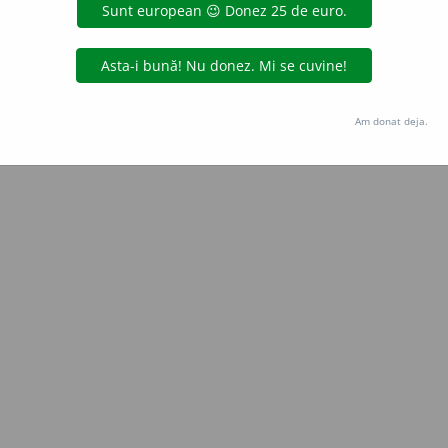
Copyright © 2004-2026 dexonline (https://dexonline.ro)
area datelor de pe acest site, inclusiv prin orice metode de extragere automată (web s
dul nostru prealabil scris, cu excepția seturilor de date oferite oficial spre utilizare pub
Am donat deja.
licență
confidențialitate
găzduit de
Hosterion