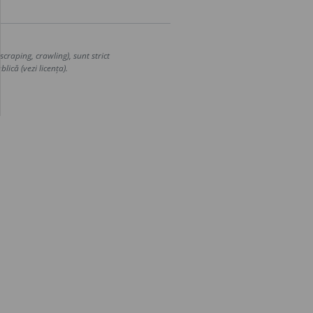
craping, crawling), sunt strict
lică (vezi licența).