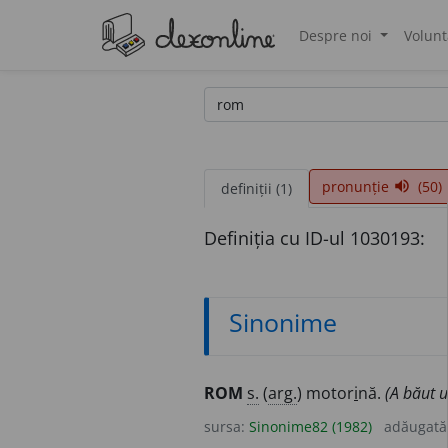
Despre noi
Volunt
®
pronunție
(50)
volume_up
definiții (1)
Definiția cu ID-ul 1030193:
Sinonime
ROM
s.
(
arg.
) motor
i
nă.
(A băut u
sursa:
Sinonime82 (1982)
adăugată