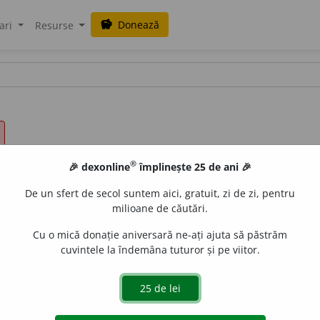
Donează
savings
ari
Resurse
®
🎉 dexonline
împlinește 25 de ani 🎉
De un sfert de secol suntem aici, gratuit, zi de zi, pentru
milioane de căutări.
Cu o mică donație aniversară ne-ați ajuta să păstrăm
cuvintele la îndemâna tuturor și pe viitor.
de
siveco
acțiuni