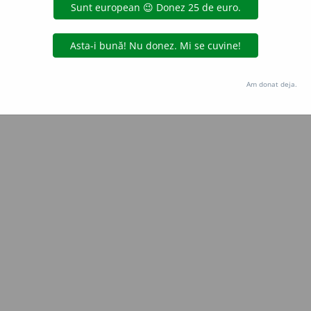
Copyright © 2004-2026 dexonline (https://dexonline.ro)
area datelor de pe acest site, inclusiv prin orice metode de extragere automată (web s
dul nostru prealabil scris, cu excepția seturilor de date oferite oficial spre utilizare pub
Am donat deja.
licență
confidențialitate
găzduit de
Hosterion