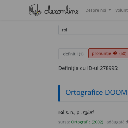
Despre noi
Volunt
®
pronunție
(50)
volume_up
definiții (1)
Definiția cu ID-ul 278995:
Ortografice DOOM
rol
s. n., pl.
r
o
luri
sursa:
Ortografic (2002)
adăugată 