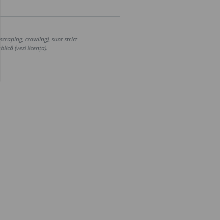
craping, crawling), sunt strict
lică (vezi licența).