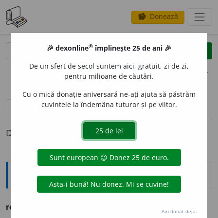
Donează
savings
®
®
🎉 dexonline
împlinește 25 de ani 🎉
caută
clear
search
De un sfert de secol suntem aici, gratuit, zi de zi,
opțiuni
pentru milioane de căutări.
Cu o mică donație aniversară ne-ați ajuta să păstrăm
cuvintele la îndemâna tuturor și pe viitor.
pronunție
(50)
volume_up
definiții (1)
Definiția cu ID-ul 1030190:
Sinonime
rol
s.
v.
JILIP. SCOC. TĂVĂLUG. ULUC. VĂLĂTUC.
Am donat deja.