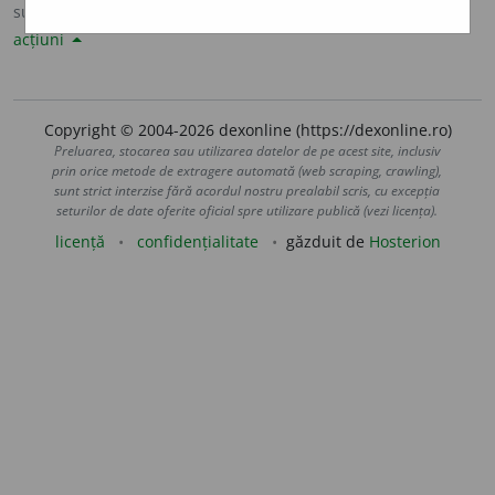
sursa:
Sinonime82 (1982)
adăugată de
LauraGellner
acțiuni
Copyright © 2004-2026 dexonline (https://dexonline.ro)
Preluarea, stocarea sau utilizarea datelor de pe acest site, inclusiv
prin orice metode de extragere automată (web scraping, crawling),
sunt strict interzise fără acordul nostru prealabil scris, cu excepția
seturilor de date oferite oficial spre utilizare publică (vezi licența).
licență
confidențialitate
găzduit de
Hosterion