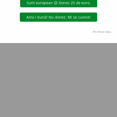
aGellner
acțiuni
Copyright © 2004-2026 dexonline (https://dexonline.ro)
area datelor de pe acest site, inclusiv prin orice metode de extragere automată (web s
Am donat deja.
dul nostru prealabil scris, cu excepția seturilor de date oferite oficial spre utilizare pub
licență
confidențialitate
găzduit de
Hosterion