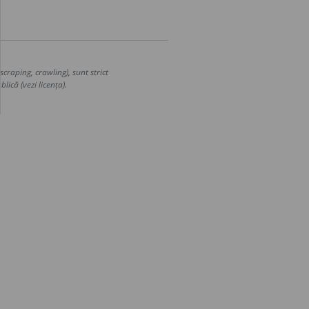
craping, crawling), sunt strict
lică (vezi licența).