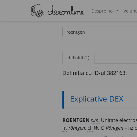
Despre noi
Volunt
®
definiții (1)
Definiția cu ID-ul 382163:
Explicative DEX
ROENTGEN
s.m.
Unitate electros
fr.
röntgen,
cf.
W. C. Röntgen
– fizi