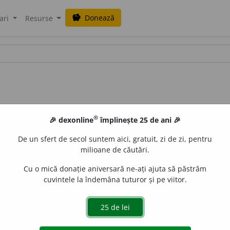
Donează
savings
ari
Resurse
®
🎉 dexonline
împlinește 25 de ani 🎉
De un sfert de secol suntem aici, gratuit, zi de zi, pentru
milioane de căutări.
Cu o mică donație aniversară ne-ați ajuta să păstrăm
cuvintele la îndemâna tuturor și pe viitor.
tatică de radiație. //
s.n.
Aparat cu care se produc raze X. [
P
cian german].