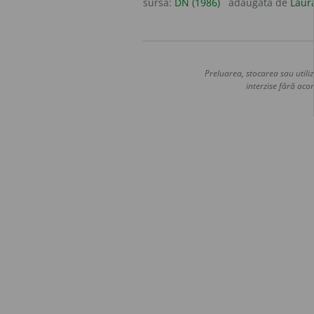
sursa:
DN (1986)
adăugată de
Laur
Preluarea, stocarea sau utiliz
interzise fără acor