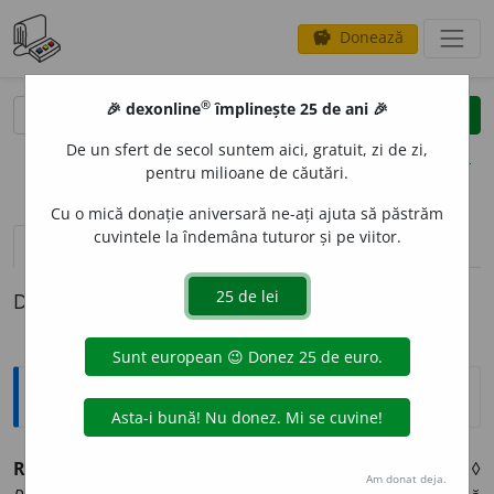
Donează
savings
®
®
🎉 dexonline
împlinește 25 de ani 🎉
caută
clear
search
De un sfert de secol suntem aici, gratuit, zi de zi,
opțiuni
pentru milioane de căutări.
Cu o mică donație aniversară ne-ați ajuta să păstrăm
cuvintele la îndemâna tuturor și pe viitor.
pronunție
(6)
volume_up
definiții (1)
Definiția cu ID-ul 929915:
Explicative DEX
RIGIDIT
A
TE
s. f.
1.
Lipsă de flexibilitate; înțepeneală. ◊
Am donat deja.