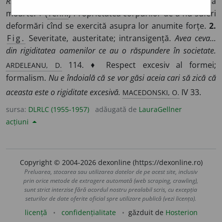
Rigiditate cadaverică
= înțepenire a mușchilor după
moarte. ♦ (
Tehn.
) Proprietatea corpurilor de a nu suferi
deformări cînd se exercită asupra lor anumite forțe.
2.
Fig.
Severitate, austeritate; intransigență.
Avea ceva...
din rigiditatea oamenilor ce au o răspundere în societate.
ARDELEANU, D.
114. ♦ Respect excesiv al formei;
formalism.
Nu e îndoială că se vor găsi aceia cari să zică că
MACEDONSKI, O.
aceasta este o rigiditate excesivă.
IV 33.
sursa:
DLRLC (1955-1957)
adăugată de
LauraGellner
acțiuni
Copyright © 2004-2026 dexonline (https://dexonline.ro)
Preluarea, stocarea sau utilizarea datelor de pe acest site, inclusiv
prin orice metode de extragere automată (web scraping, crawling),
sunt strict interzise fără acordul nostru prealabil scris, cu excepția
seturilor de date oferite oficial spre utilizare publică (vezi licența).
licență
confidențialitate
găzduit de
Hosterion