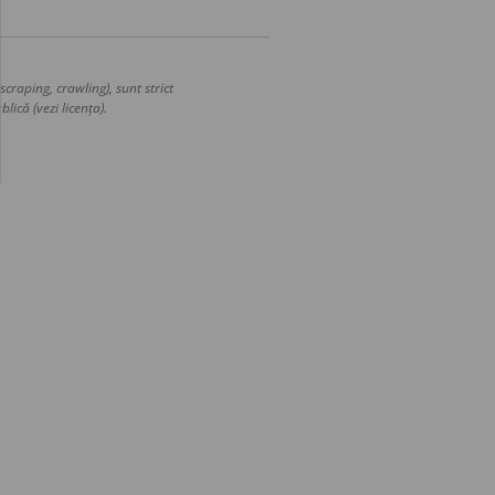
craping, crawling), sunt strict
lică (vezi licența).