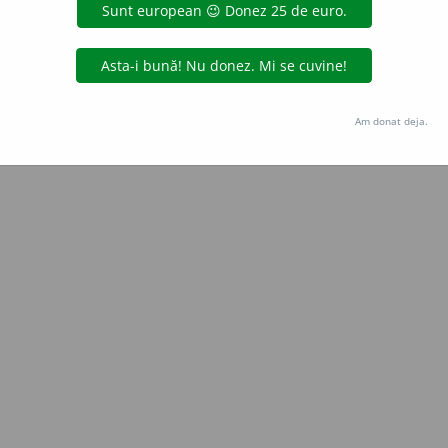
Copyright © 2004-2026 dexonline (https://dexonline.ro)
area datelor de pe acest site, inclusiv prin orice metode de extragere automată (web s
dul nostru prealabil scris, cu excepția seturilor de date oferite oficial spre utilizare pub
Am donat deja.
licență
confidențialitate
găzduit de
Hosterion