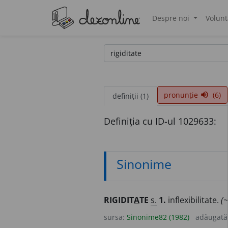
Despre noi
Volunt
®
pronunție
(6)
volume_up
definiții (1)
Definiția cu ID-ul 1029633:
Sinonime
RIGIDIT
A
TE
s.
1.
inflexibilitate.
(~
sursa:
Sinonime82 (1982)
adăugată