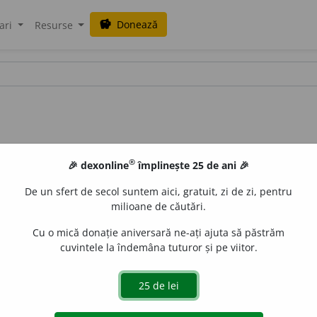
Donează
savings
ari
Resurse
®
🎉 dexonline
împlinește 25 de ani 🎉
De un sfert de secol suntem aici, gratuit, zi de zi, pentru
milioane de căutări.
Cu o mică donație aniversară ne-ați ajuta să păstrăm
cuvintele la îndemâna tuturor și pe viitor.
 unei bare.)
2.
fixitate, imobilitate, înțepeneală.
(~ privirii.)
 de
LauraGellner
acțiuni