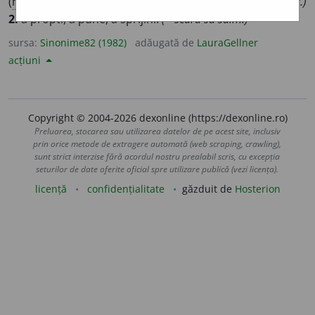
(
reg.
) a (se) popri, a (se) prijini.
(Se ~ de zid ca să nu cadă.)
2.
a propti, a pune, a sprijini.
(~ scara să suim.)
sursa:
Sinonime82 (1982)
adăugată de
LauraGellner
acțiuni
Copyright © 2004-2026 dexonline (https://dexonline.ro)
Preluarea, stocarea sau utilizarea datelor de pe acest site, inclusiv
prin orice metode de extragere automată (web scraping, crawling),
sunt strict interzise fără acordul nostru prealabil scris, cu excepția
seturilor de date oferite oficial spre utilizare publică (vezi licența).
licență
confidențialitate
găzduit de
Hosterion