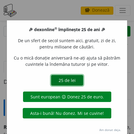
Donează
savings
®
®
🎉 dexonline
împlinește 25 de ani 🎉
caută
clear
search
De un sfert de secol suntem aici, gratuit, zi de zi,
opțiuni
pentru milioane de căutări.
Cu o mică donație aniversară ne-ați ajuta să păstrăm
cuvintele la îndemâna tuturor și pe viitor.
definiții (1)
Definiția cu ID-ul 1029476:
Sinonime
REZEM
A
vb.
1.
a (se) propti, a (se) sprijini, a (se) susține,
Am donat deja.