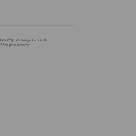
craping, crawling), sunt strict
lică (vezi licența).