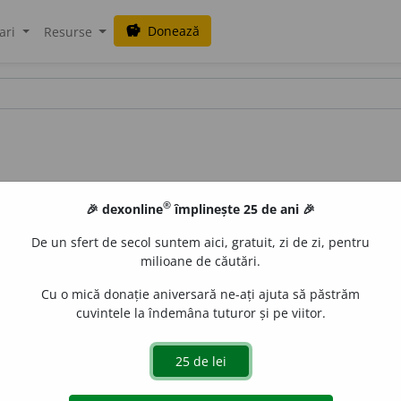
Donează
savings
ari
Resurse
®
🎉 dexonline
împlinește 25 de ani 🎉
De un sfert de secol suntem aici, gratuit, zi de zi, pentru
milioane de căutări.
Cu o mică donație aniversară ne-ați ajuta să păstrăm
cuvintele la îndemâna tuturor și pe viitor.
el.
) Proprietate a unui sistem de televiziune în culori de a
ucă în alb-negru imaginile transmise de un sistem de te