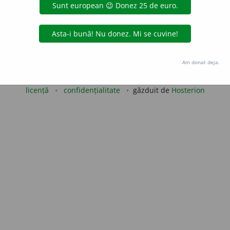
LauraGellner
acțiuni
Copyright © 2004-2026 dexonline (https://dexonline.ro)
Am donat deja.
area datelor de pe acest site, inclusiv prin orice metode de extragere automată (web s
dul nostru prealabil scris, cu excepția seturilor de date oferite oficial spre utilizare pub
licență
confidențialitate
găzduit de
Hosterion