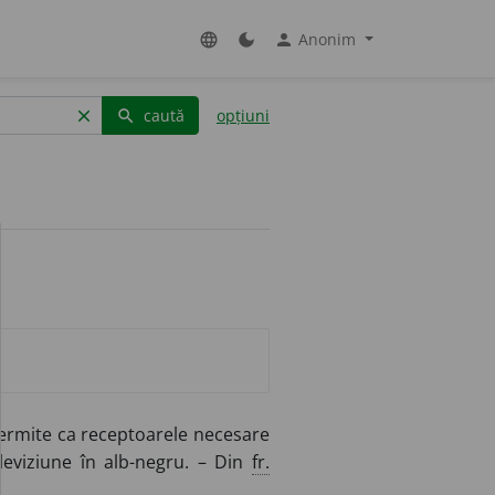
Anonim
language
dark_mode
person
caută
opțiuni
clear
search
 permite ca receptoarele necesare
leviziune în alb-negru. – Din
fr.