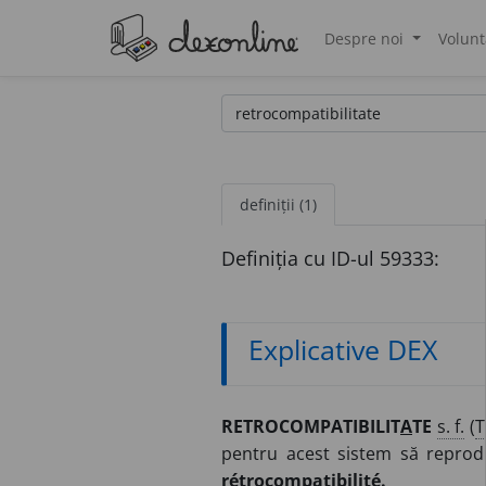
Despre noi
Volunt
®
definiții (1)
Definiția cu ID-ul 59333:
Explicative DEX
RETROCOMPATIBILIT
A
TE
s. f.
(
T
pentru acest sistem să reprod
rétrocompatibilité.