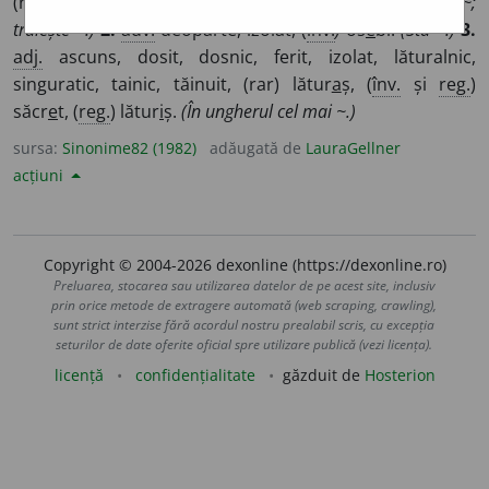
(rar) însingur
a
t, (
înv.
) retir
a
t, (
fig.
) sih
a
stru.
(Un om ~;
trăiește ~.)
2.
adv.
deoparte, izolat, (
înv.
)
os
e
bi.
(Stă ~.)
3.
adj.
ascuns, dosit, dosnic, ferit, izolat, lăturalnic,
singuratic, tainic, tăinuit, (rar) lătur
a
ș, (
înv.
și
reg.
)
săcr
e
t, (
reg.
) lătur
i
ș.
(În ungherul cel mai ~.)
sursa:
Sinonime82 (1982)
adăugată de
LauraGellner
acțiuni
Copyright © 2004-2026 dexonline (https://dexonline.ro)
Preluarea, stocarea sau utilizarea datelor de pe acest site, inclusiv
prin orice metode de extragere automată (web scraping, crawling),
sunt strict interzise fără acordul nostru prealabil scris, cu excepția
seturilor de date oferite oficial spre utilizare publică (vezi licența).
licență
confidențialitate
găzduit de
Hosterion