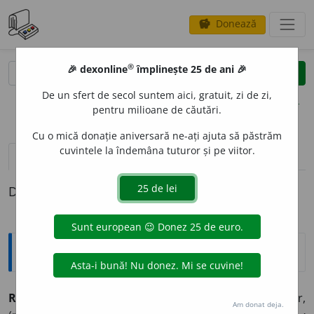
Donează
savings
®
®
🎉 dexonline
împlinește 25 de ani 🎉
caută
clear
search
De un sfert de secol suntem aici, gratuit, zi de zi,
opțiuni
pentru milioane de căutări.
Cu o mică donație aniversară ne-ați ajuta să păstrăm
cuvintele la îndemâna tuturor și pe viitor.
pronunție
(50)
volume_up
definiții (1)
Definiția cu ID-ul 1029274:
Sinonime
RETR
A
S
adj.
,
adv.
1.
adj.
izolat, singur, singuratic, solitar,
Am donat deja.