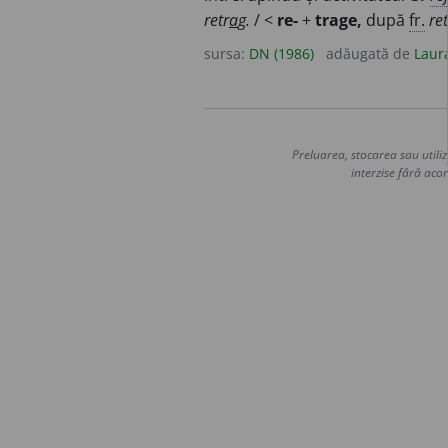
retr
a
g.
/ <
re-
+
trage,
după
fr.
ret
sursa:
DN (1986)
adăugată de
Laur
Preluarea, stocarea sau utiliz
interzise fără acor