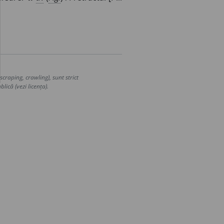
craping, crawling), sunt strict
lică (vezi licența).