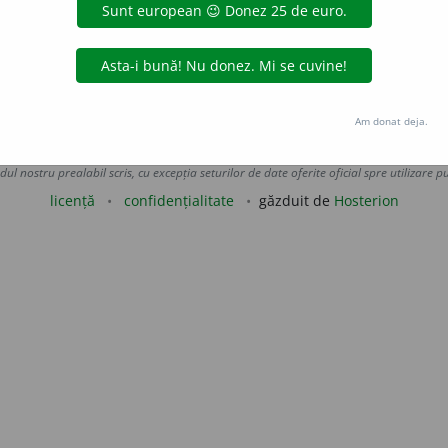
irer
].
aGellner
acțiuni
Am donat deja.
Copyright © 2004-2026 dexonline (https://dexonline.ro)
area datelor de pe acest site, inclusiv prin orice metode de extragere automată (web s
dul nostru prealabil scris, cu excepția seturilor de date oferite oficial spre utilizare pub
licență
confidențialitate
găzduit de
Hosterion