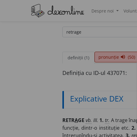
Despre noi
Volunt
®
pronunție
(50)
volume_up
definiții (1)
Definiția cu ID-ul 437071:
Explicative DEX
RETR
A
GE
vb.
III.
1.
tr.
A trage înap
funcție, dintr-o instituție etc.
2.
întrerupîndu-și activitatea.
3.
ref