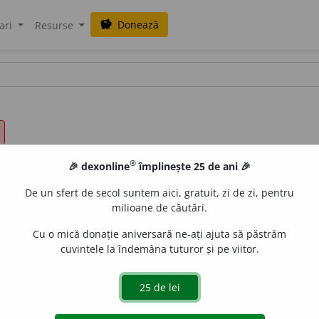
Donează
savings
ari
Resurse
®
🎉 dexonline
împlinește 25 de ani 🎉
De un sfert de secol suntem aici, gratuit, zi de zi, pentru
milioane de căutări.
Cu o mică donație aniversară ne-ați ajuta să păstrăm
cuvintele la îndemâna tuturor și pe viitor.
oi; a lua înapoi ceva. ♦
refl.
A părăsi pozițiile din fața inamic
refl.
A merge înapoi, a pleca. ♦ (
Despre mijloace de transpo
l.
(
Despre ape curgătoare
) A intra din nou în albie după rev