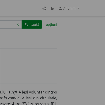
Anonim
language
dark_mode
person
caută
opțiuni
clear
search
ului. ♦
refl.
A ieși voluntar dintr-o
rt în comun
) A ieși din circulație,
ărsare.
4.
tr.
(
Fig.
) A retracta. [P.i.