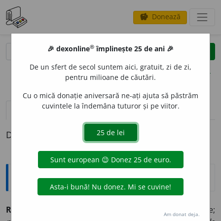
Donează
savings
®
®
🎉 dexonline
împlinește 25 de ani 🎉
caută
clear
search
De un sfert de secol suntem aici, gratuit, zi de zi,
opțiuni
pentru milioane de căutări.
Cu o mică donație aniversară ne-ați ajuta să păstrăm
cuvintele la îndemâna tuturor și pe viitor.
pronunție
(45)
volume_up
definiții (1)
Definiția cu ID-ul 929001:
Explicative DEX
2
RES
O
RT
,
resoarte,
s. n.
Sector, domeniu de activitate;
Am donat deja.