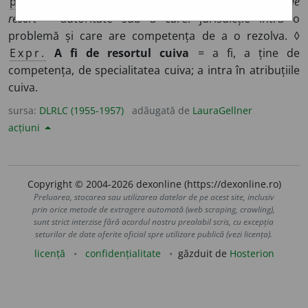
p. ext.
persoanele care îl reprezintă. ◊
Autoritate de
resort =
autoritate sub a cărei jurisdicție intră o
problemă și care are competența de a o rezolva. ◊
Expr.
A fi de resortul cuiva
= a fi, a ține de
competența, de specialitatea cuiva; a intra în atribuțiile
cuiva.
sursa:
DLRLC (1955-1957)
adăugată de
LauraGellner
acțiuni
Copyright © 2004-2026 dexonline (https://dexonline.ro)
Preluarea, stocarea sau utilizarea datelor de pe acest site, inclusiv
prin orice metode de extragere automată (web scraping, crawling),
sunt strict interzise fără acordul nostru prealabil scris, cu excepția
seturilor de date oferite oficial spre utilizare publică (vezi licența).
licență
confidențialitate
găzduit de
Hosterion