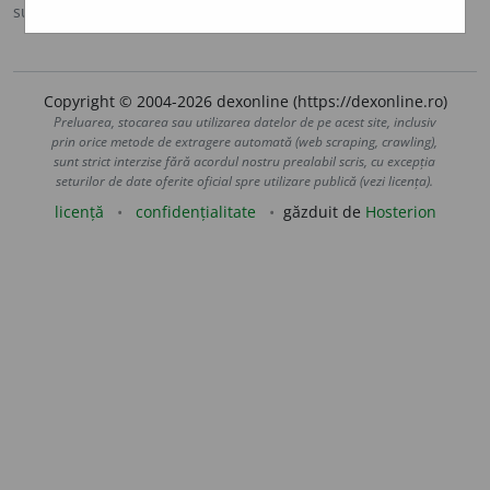
sursa:
Ortografic (2002)
adăugată de
siveco
acțiuni
Copyright © 2004-2026 dexonline (https://dexonline.ro)
Preluarea, stocarea sau utilizarea datelor de pe acest site, inclusiv
prin orice metode de extragere automată (web scraping, crawling),
sunt strict interzise fără acordul nostru prealabil scris, cu excepția
seturilor de date oferite oficial spre utilizare publică (vezi licența).
licență
confidențialitate
găzduit de
Hosterion