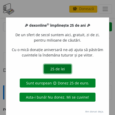
Donează
savings
®
®
🎉 dexonline
împlinește 25 de ani 🎉
caută
clear
search
De un sfert de secol suntem aici, gratuit, zi de zi,
opțiuni
pentru milioane de căutări.
Cu o mică donație aniversară ne-ați ajuta să păstrăm
cuvintele la îndemâna tuturor și pe viitor.
pronunție
(45)
volume_up
definiții (1)
Definiția cu ID-ul 278271:
Ortografice DOOM
res
o
rt
(sector) s. n., pl.
reso
a
rte
Am donat deja.