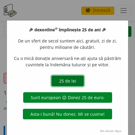
Donează
savings
®
®
🎉 dexonline
împlinește 25 de ani 🎉
caută
clear
search
De un sfert de secol suntem aici, gratuit, zi de zi,
opțiuni
pentru milioane de căutări.
Cu o mică donație aniversară ne-ați ajuta să păstrăm
cuvintele la îndemâna tuturor și pe viitor.
sinteza definițiilor (1)
definiții (16)
declinări
pronunție
(7)
volume_up
info
16 definiții pentru
resentiment
explicative DEX
(10)
ortografice DOOM
(3)
sinonime
(2)
antonime
(1)
Explicative DEX
Am donat deja.