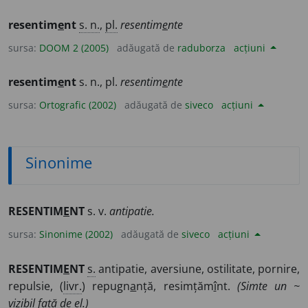
resentim
e
nt
s. n.
,
pl.
resentim
e
nte
sursa:
DOOM 2 (2005)
adăugată de
raduborza
acțiuni
resentim
e
nt
s. n., pl.
resentim
e
nte
sursa:
Ortografic (2002)
adăugată de
siveco
acțiuni
Sinonime
RESENTIM
E
NT
s. v.
antipatie.
sursa:
Sinonime (2002)
adăugată de
siveco
acțiuni
RESENTIM
E
NT
s.
antipatie, aversiune, ostilitate, pornire,
repulsie, (
livr.
) repugn
a
nță, resimțăm
î
nt.
(Simte un ~
vizibil față de el.)