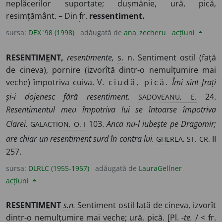
neplăcerilor suportate; dușmănie, ură, pică,
resimțământ. – Din
fr.
ressentiment.
sursa:
DEX '98 (1998)
adăugată de
ana_zecheru
acțiuni
RESENTIM
E
NT,
resentimente,
s. n.
Sentiment ostil (față
de cineva), pornire (izvorîtă dintr-o nemulțumire mai
veche) împotriva cuiva.
V.
ciudă, pică.
Îmi sînt frați
SADOVEANU, E.
și-i dojenesc fără resentiment.
24.
Resentimentul meu împotriva lui se întoarse împotriva
GALACTION, O. I
Clarei.
103.
Anca nu-l iubește pe Dragomir;
GHEREA, ST. CR.
are chiar un resentiment surd în contra lui.
II
257.
sursa:
DLRLC (1955-1957)
adăugată de
LauraGellner
acțiuni
RESENTIM
E
NT
s.n.
Sentiment ostil față de cineva, izvorît
dintr-o nemulțumire mai veche; ură, pică. [
Pl.
-te.
/ <
fr.