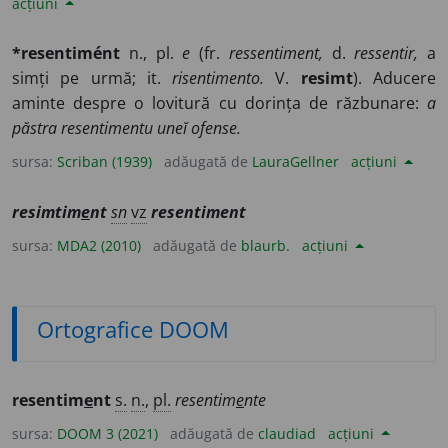
acțiuni
*resentimént
n., pl.
e
(fr.
ressentiment,
d.
ressentir,
a
simți pe urmă; it.
risentimento.
V.
resimt
). Aducere
aminte despre o lovitură cu dorința de răzbunare:
a
păstra resentimentu uneĭ ofense.
sursa:
Scriban (1939)
adăugată de
LauraGellner
acțiuni
resimtim
e
nt
sn
vz
resentiment
sursa:
MDA2 (2010)
adăugată de
blaurb.
acțiuni
Ortografice DOOM
resentim
e
nt
s.
n.
,
pl.
resentim
e
nte
sursa:
DOOM 3 (2021)
adăugată de
claudiad
acțiuni