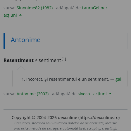
sursa:
Sinonime82 (1982)
adăugată de
LauraGellner
acțiuni
Antonime
[1]
Resentiment
≠ sentiment
Incorect. Și resentimentul e un sentiment. —
gall
sursa:
Antonime (2002)
adăugată de
siveco
acțiuni
Copyright © 2004-2026 dexonline (https://dexonline.ro)
Preluarea, stocarea sau utilizarea datelor de pe acest site, inclusiv
prin orice metode de extragere automată (web scraping, crawling),