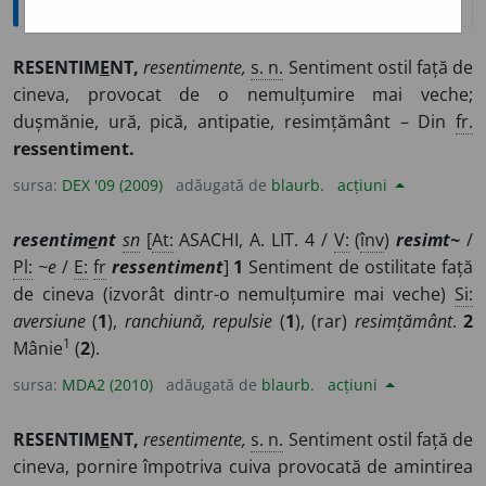
RESENTIM
E
NT,
resentimente,
s. n.
Sentiment ostil față de
cineva, provocat de o nemulțumire mai veche;
dușmănie, ură, pică, antipatie, resimțământ – Din
fr.
ressentiment.
sursa:
DEX '09 (2009)
adăugată de
blaurb.
acțiuni
resentim
e
nt
sn
[
At:
ASACHI, A. LIT. 4 /
V:
(
înv
)
resimt~
/
Pl:
~e
/
E:
fr
ressentiment
]
1
Sentiment de ostilitate față
de cineva (izvorât dintr-o nemulțumire mai veche)
Si:
aversiune
(
1
),
ranchiună, repulsie
(
1
), (rar)
resimțământ
.
2
1
Mânie
(
2
).
sursa:
MDA2 (2010)
adăugată de
blaurb.
acțiuni
RESENTIM
E
NT,
resentimente,
s. n.
Sentiment ostil față de
cineva, pornire împotriva cuiva provocată de amintirea