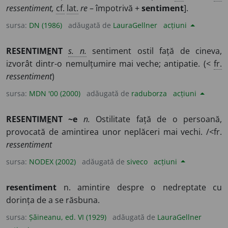
ressentiment,
cf.
lat.
re
– împotrivă +
sentiment
].
sursa:
DN (1986)
adăugată de
LauraGellner
acțiuni
RESENTIM
E
NT
s. n.
sentiment ostil față de cineva,
izvorât dintr-o nemulțumire mai veche; antipatie. (<
fr.
ressentiment
)
sursa:
MDN '00 (2000)
adăugată de
raduborza
acțiuni
RESENTIM
E
NT ~e
n.
Ostilitate față de o persoană,
provocată de amintirea unor neplăceri mai vechi. /<fr.
ressentiment
sursa:
NODEX (2002)
adăugată de
siveco
acțiuni
resentiment
n. amintire despre o nedreptate cu
dorința de a se răsbuna.
sursa:
Șăineanu, ed. VI (1929)
adăugată de
LauraGellner