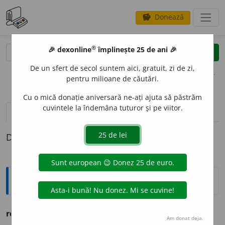
Donează
savings
®
®
🎉 dexonline
împlinește 25 de ani 🎉
caută
clear
search
De un sfert de secol suntem aici, gratuit, zi de zi,
opțiuni
pentru milioane de căutări.
Cu o mică donație aniversară ne-ați ajuta să păstrăm
cuvintele la îndemâna tuturor și pe viitor.
pronunție
(50)
volume_up
definiții (1)
Definiția cu ID-ul 278178:
Ortografice DOOM
reprezent
a
nt
s. m. (sil.
-pre-
), pl.
reprezent
a
nți
Am donat deja.