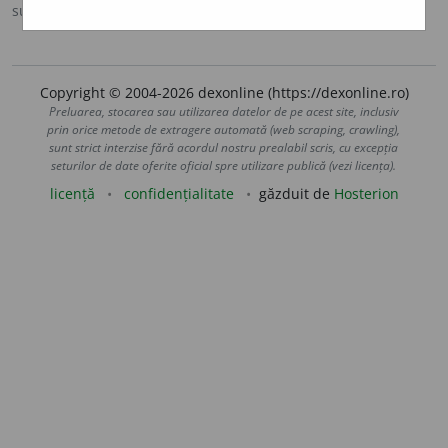
sursa:
Ortografic (2002)
adăugată de
siveco
acțiuni
Copyright © 2004-2026 dexonline (https://dexonline.ro)
Preluarea, stocarea sau utilizarea datelor de pe acest site, inclusiv
prin orice metode de extragere automată (web scraping, crawling),
sunt strict interzise fără acordul nostru prealabil scris, cu excepția
seturilor de date oferite oficial spre utilizare publică (vezi licența).
licență
confidențialitate
găzduit de
Hosterion