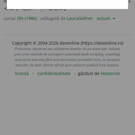
drege un pavaj prin înlocuirea pietrelor deteriorate. [P.i.
-chez
și
rep
i
c.
/ <
fr.
repiquer
].
sursa:
DN (1986)
adăugată de
LauraGellner
acțiuni
Copyright © 2004-2026 dexonline (https://dexonline.ro)
Preluarea, stocarea sau utilizarea datelor de pe acest site, inclusiv
prin orice metode de extragere automată (web scraping, crawling),
sunt strict interzise fără acordul nostru prealabil scris, cu excepția
seturilor de date oferite oficial spre utilizare publică (vezi licența).
licență
confidențialitate
găzduit de
Hosterion