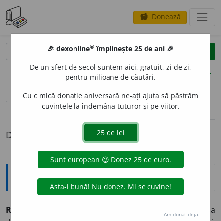
Donează
savings
®
®
🎉 dexonline
împlinește 25 de ani 🎉
caută
clear
search
De un sfert de secol suntem aici, gratuit, zi de zi,
opțiuni
pentru milioane de căutări.
Cu o mică donație aniversară ne-ați ajuta să păstrăm
cuvintele la îndemâna tuturor și pe viitor.
definiții (1)
Definiția cu ID-ul 381799:
Explicative DEX
REPIC
A
vb.
I.
1.
A transplanta, a replanta.
2.
A reface, a
Am donat deja.