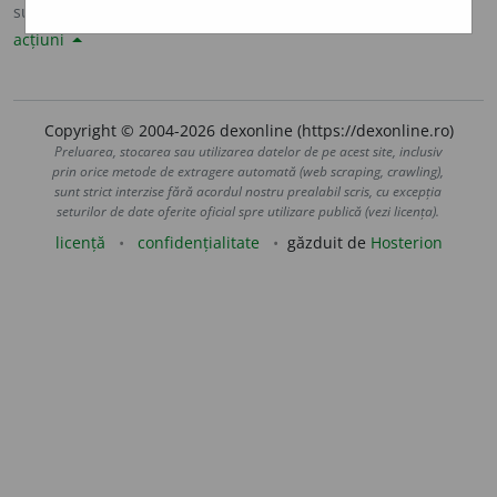
sursa:
DLRLC (1955-1957)
adăugată de
LauraGellner
acțiuni
Copyright © 2004-2026 dexonline (https://dexonline.ro)
Preluarea, stocarea sau utilizarea datelor de pe acest site, inclusiv
prin orice metode de extragere automată (web scraping, crawling),
sunt strict interzise fără acordul nostru prealabil scris, cu excepția
seturilor de date oferite oficial spre utilizare publică (vezi licența).
licență
confidențialitate
găzduit de
Hosterion