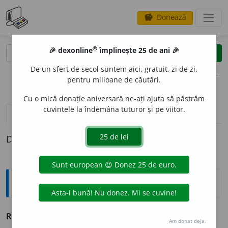
Donează
savings
®
®
🎉 dexonline
împlinește 25 de ani 🎉
caută
clear
search
De un sfert de secol suntem aici, gratuit, zi de zi,
opțiuni
pentru milioane de căutări.
Cu o mică donație aniversară ne-ați ajuta să păstrăm
cuvintele la îndemâna tuturor și pe viitor.
pronunție
(6)
volume_up
definiții (1)
Definiția cu ID-ul 928577:
Explicative DEX
REPERT
O
R
s. n.
v.
repertoriu.
Am donat deja.