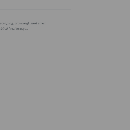
craping, crawling), sunt strict
lică (vezi licența).