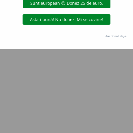
Copyright © 2004-2026 dexonline (https://dexonline.ro)
area datelor de pe acest site, inclusiv prin orice metode de extragere automată (web s
dul nostru prealabil scris, cu excepția seturilor de date oferite oficial spre utilizare pub
Am donat deja.
licență
confidențialitate
găzduit de
Hosterion