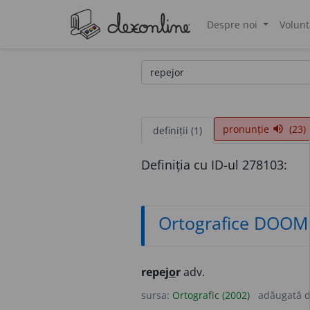
Despre noi
Volunt
®
pronunție
(23)
volume_up
definiții (1)
Definiția cu ID-ul 278103:
Ortografice DOOM
repej
o
r
adv.
sursa:
Ortografic (2002)
adăugată 