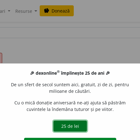
Donează
savings
ari
Resurse
®
🎉 dexonline
împlinește 25 de ani 🎉
De un sfert de secol suntem aici, gratuit, zi de zi, pentru
milioane de căutări.
Cu o mică donație aniversară ne-ați ajuta să păstrăm
cuvintele la îndemâna tuturor și pe viitor.
de
siveco
acțiuni