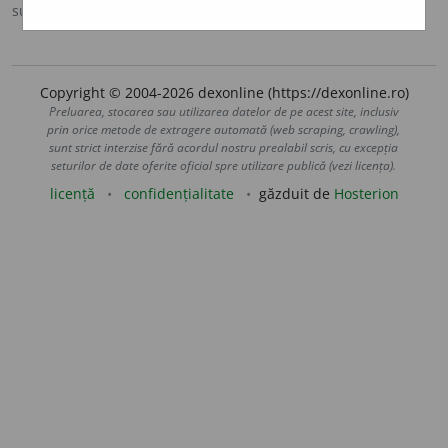
sursa:
Ortografic (2002)
adăugată de
siveco
acțiuni
Copyright © 2004-2026 dexonline (https://dexonline.ro)
Preluarea, stocarea sau utilizarea datelor de pe acest site, inclusiv
prin orice metode de extragere automată (web scraping, crawling),
sunt strict interzise fără acordul nostru prealabil scris, cu excepția
seturilor de date oferite oficial spre utilizare publică (vezi licența).
licență
confidențialitate
găzduit de
Hosterion