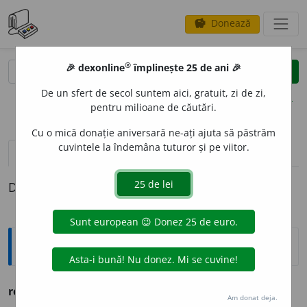
Donează
savings
®
®
🎉 dexonline
împlinește 25 de ani 🎉
caută
clear
search
De un sfert de secol suntem aici, gratuit, zi de zi,
opțiuni
pentru milioane de căutări.
Cu o mică donație aniversară ne-ați ajuta să păstrăm
cuvintele la îndemâna tuturor și pe viitor.
pronunție
(50)
volume_up
definiții (1)
Definiția cu ID-ul 278025:
Ortografice DOOM
ren
u
me
s. n.
Am donat deja.