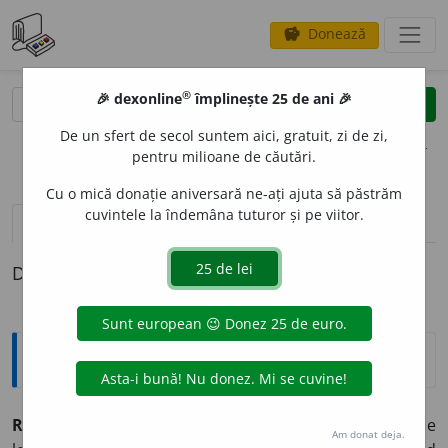
Donează
savings
®
®
🎉 dexonline
împlinește 25 de ani 🎉
caută
clear
search
De un sfert de secol suntem aici, gratuit, zi de zi,
opțiuni
pentru milioane de căutări.
Cu o mică donație aniversară ne-ați ajuta să păstrăm
cuvintele la îndemâna tuturor și pe viitor.
definiții (1)
Definiția cu ID-ul 928478:
Explicative DEX
RENEG
A
,
ren
e
g,
vb.
I.
Tranz.
A tăgădui, a nega; a se
Am donat deja.