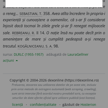
lepăda (de cineva sau de ceva), a nu recunoaște ca fiind
al său, a abjura.
Fata asta care zice că e sora mea și pe care
SEBASTIAN, T.
o reneg...
358.
Avea atîta încredere în propria-i
experiență și cunoaștere a oamenilor, că s-ar fi considerat
înjosit dacă tocmai în zilele grele și-ar fi renegat mijloacele
REBREANU, R.
sale.
II 14.
O nație însă nu poate decît prin o
amenințare de mare și cumplită pedeapsă a-și renega
KOGĂLNICEANU, S. A.
trecutul.
98.
sursa:
DLRLC (1955-1957)
adăugată de
LauraGellner
acțiuni
Copyright © 2004-2026 dexonline (https://dexonline.ro)
Preluarea, stocarea sau utilizarea datelor de pe acest site, inclusiv
prin orice metode de extragere automată (web scraping, crawling),
sunt strict interzise fără acordul nostru prealabil scris, cu excepția
seturilor de date oferite oficial spre utilizare publică (vezi licența).
licență
confidențialitate
găzduit de
Hosterion