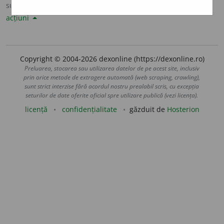
sursa:
Șăineanu, ed. VI (1929)
adăugată de
LauraGellner
acțiuni
Copyright © 2004-2026 dexonline (https://dexonline.ro)
Preluarea, stocarea sau utilizarea datelor de pe acest site, inclusiv
prin orice metode de extragere automată (web scraping, crawling),
sunt strict interzise fără acordul nostru prealabil scris, cu excepția
seturilor de date oferite oficial spre utilizare publică (vezi licența).
licență
confidențialitate
găzduit de
Hosterion