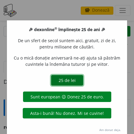
Donează
savings
®
®
🎉 dexonline
împlinește 25 de ani 🎉
caută
clear
search
De un sfert de secol suntem aici, gratuit, zi de zi,
opțiuni
pentru milioane de căutări.
Cu o mică donație aniversară ne-ați ajuta să păstrăm
cuvintele la îndemâna tuturor și pe viitor.
pronunție
(50)
volume_up
definiții (1)
Definiția cu ID-ul 815748:
Explicative DEX
remarcabil
a. demn de a fi remarcat.
Am donat deja.