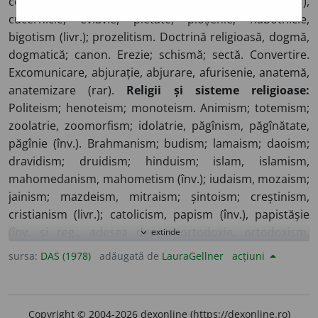
confesiune. Religiozitate, misticism, devoțiune (livr.),
cucernicie, evlavie, pietate, pioșenie; habotnicie,
bigotism (livr.); prozelitism. Doctrină religioasă, dogmă,
dogmatică; canon. Erezie; schismă; sectă. Convertire.
Excomunicare, abjurație, abjurare, afurisenie, anatemă,
anatemizare (rar).
Religii și sisteme religioase:
Politeism; henoteism; monoteism. Animism; totemism;
zoolatrie, zoomorfism; idolatrie, păgînism, păgînătate,
păgînie (înv.). Brahmanism; budism; lamaism; daoism;
dravidism; druidism; hinduism; islam, islamism,
mahomedanism, mahometism (înv.); iudaism, mozaism;
jainism; mazdeism, mitraism; șintoism; creștinism,
cristianism (livr.); catolicism, papism (înv.), papistășie
(înv. și reg., adesea depr.); ortodoxie, ortodoxism,
extinde
expand_more
pravoslavie (înv.), pravoslavnicie (înv.); protestantism;
sursa:
DAS (1978)
adăugată de
LauraGellner
acțiuni
anglicanism; prezbiterianism; ćalvinism; luteranism;
husitism. Biserică; lăcaș sfînt; templu, catedrală. Naos,
navă; pronaos; catapeteasmă, iconostas. Altar,
Copyright © 2004-2026 dexonline (https://dexonline.ro)