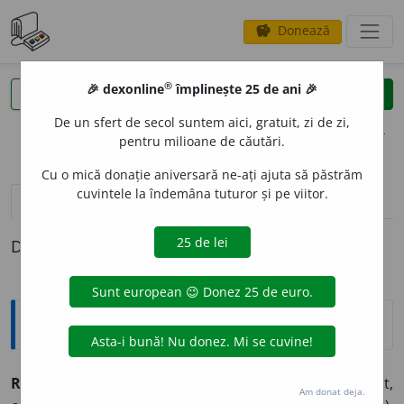
Donează
savings
®
®
🎉 dexonline
împlinește 25 de ani 🎉
caută
clear
search
De un sfert de secol suntem aici, gratuit, zi de zi,
opțiuni
pentru milioane de căutări.
Cu o mică donație aniversară ne-ați ajuta să păstrăm
cuvintele la îndemâna tuturor și pe viitor.
pronunție
(50)
volume_up
definiții (1)
Definiția cu ID-ul 965389:
Sinonime
RELIGIE.
Subst.
Religie, credință, lege, cult, rit,
Am donat deja.