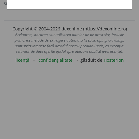
sursa:
Ortografic (2002)
adăugată de
siveco
acțiuni
Copyright © 2004-2026 dexonline (https://dexonline.ro)
Preluarea, stocarea sau utilizarea datelor de pe acest site, inclusiv
prin orice metode de extragere automată (web scraping, crawling),
sunt strict interzise fără acordul nostru prealabil scris, cu excepția
seturilor de date oferite oficial spre utilizare publică (vezi licența).
licență
confidențialitate
găzduit de
Hosterion