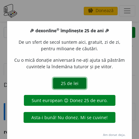
Donează
savings
®
®
🎉 dexonline
împlinește 25 de ani 🎉
caută
clear
search
De un sfert de secol suntem aici, gratuit, zi de zi,
opțiuni
pentru milioane de căutări.
Cu o mică donație aniversară ne-ați ajuta să păstrăm
cuvintele la îndemâna tuturor și pe viitor.
pronunție
(50)
volume_up
definiții (1)
Definiția cu ID-ul 277680:
Ortografice DOOM
regiz
o
r
s. m., pl.
regiz
o
ri
Am donat deja.