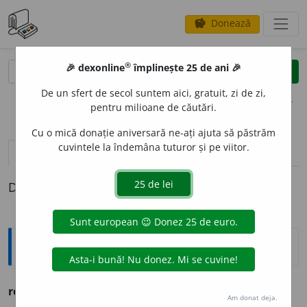
Donează
savings
®
®
🎉 dexonline
împlinește 25 de ani 🎉
caută
clear
search
De un sfert de secol suntem aici, gratuit, zi de zi,
opțiuni
pentru milioane de căutări.
Cu o mică donație aniversară ne-ați ajuta să păstrăm
cuvintele la îndemâna tuturor și pe viitor.
definiții (1)
Definiția cu ID-ul 1163604:
Ortografice DOOM
regisor
.
Am donat deja.