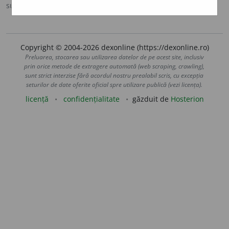
sursa:
IVO-III (1941)
adăugată de
Ladislau Strifler
acțiuni
Copyright © 2004-2026 dexonline (https://dexonline.ro)
Preluarea, stocarea sau utilizarea datelor de pe acest site, inclusiv
prin orice metode de extragere automată (web scraping, crawling),
sunt strict interzise fără acordul nostru prealabil scris, cu excepția
seturilor de date oferite oficial spre utilizare publică (vezi licența).
licență
confidențialitate
găzduit de
Hosterion