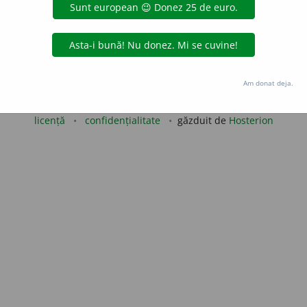
gată de
LauraGellner
acțiuni
Copyright © 2004-2026 dexonline (https://dexonline.ro)
Am donat deja.
area datelor de pe acest site, inclusiv prin orice metode de extragere automată (web s
dul nostru prealabil scris, cu excepția seturilor de date oferite oficial spre utilizare pub
licență
confidențialitate
găzduit de
Hosterion