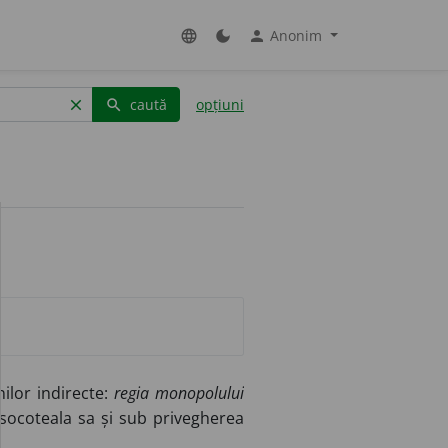
Anonim
language
dark_mode
person
caută
opțiuni
clear
search
ilor indirecte:
regia monopolului
 socoteala sa și sub privegherea