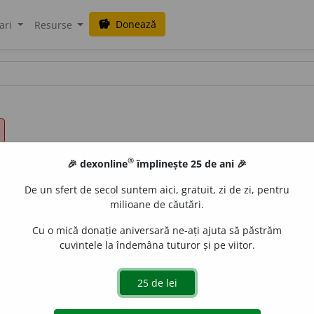
Donează
savings
ari
Resurse
®
🎉 dexonline
împlinește 25 de ani 🎉
De un sfert de secol suntem aici, gratuit, zi de zi, pentru
milioane de căutări.
Cu o mică donație aniversară ne-ați ajuta să păstrăm
cuvintele la îndemâna tuturor și pe viitor.
urilor supusă controlului;
2.
administrațiunea contribuțiun
 administrațiuni;
lucrări în regie,
cele ce Statul le face pe