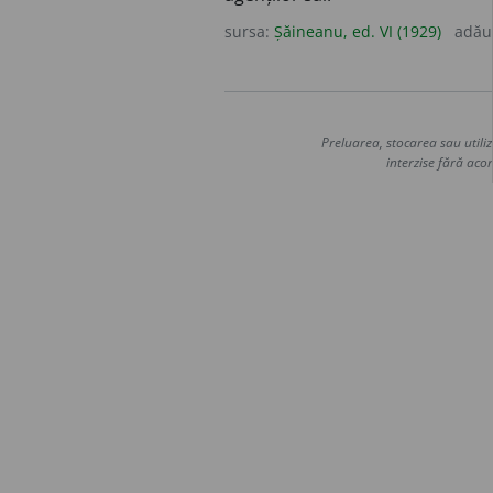
sursa:
Șăineanu, ed. VI (1929)
adău
Preluarea, stocarea sau utiliz
interzise fără acor