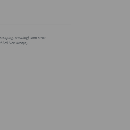
craping, crawling), sunt strict
lică (vezi licența).