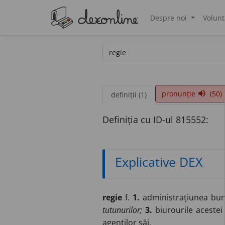
Despre noi
Volunt
®
pronunție
(50)
volume_up
definiții (1)
Definiția cu ID-ul 815552:
Explicative DEX
regie
f.
1.
administrațiunea bun
tutunurilor;
3.
biurourile acestei
agenților săi.