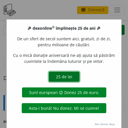
Donează
savings
®
®
🎉 dexonline
împlinește 25 de ani 🎉
caută
clear
search
De un sfert de secol suntem aici, gratuit, zi de zi,
opțiuni
pentru milioane de căutări.
Cu o mică donație aniversară ne-ați ajuta să păstrăm
cuvintele la îndemâna tuturor și pe viitor.
pronunție
(12)
volume_up
definiții (1)
Definiția cu ID-ul 1163596:
Ortografice DOOM
reflectez
.
Am donat deja.