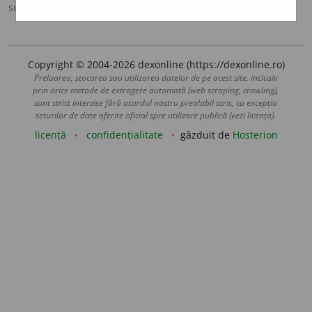
sursa:
IVO-III (1941)
adăugată de
Ladislau Strifler
acțiuni
Copyright © 2004-2026 dexonline (https://dexonline.ro)
Preluarea, stocarea sau utilizarea datelor de pe acest site, inclusiv
prin orice metode de extragere automată (web scraping, crawling),
sunt strict interzise fără acordul nostru prealabil scris, cu excepția
seturilor de date oferite oficial spre utilizare publică (vezi licența).
licență
confidențialitate
găzduit de
Hosterion